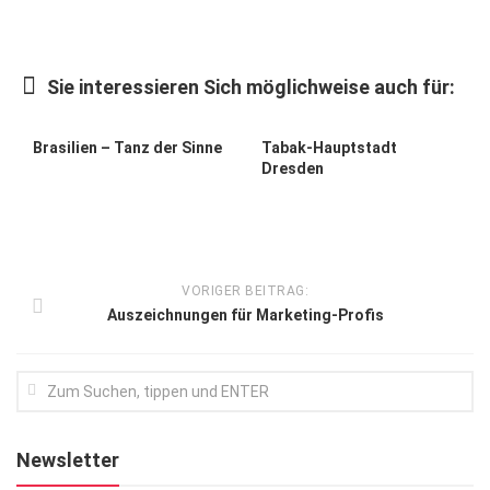
Kunst & Kultur
Lifestyle
Sie interessieren Sich möglichweise auch für:
Ausflug & Reise
Brasilien – Tanz der Sinne
Tabak-Hauptstadt
Podcast
Dresden
Top Branchen
SACHSEN IN PARIS
VORIGER BEITRAG:
Auszeichnungen für Marketing-Profis
Newsletter