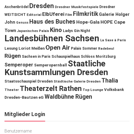
Dresden
Aschenbrödel
Dresdner Musikfestspiele
Dresdner
Filmkritik
ElbUferei
Galerie Holger
WEITSICHT
Editorial
Film
Haus des Buches
John
Hope-Gala
HOPE Cape
Genuss
Kino
Town
Ladys Gin Night
Japanisches Palais
Landesbühnen Sachsen
La Saxe à Paris
Open Air
Lesung
Loriot
Meißen
Palais Sommer
Radebeul
Rügen
Schauspielhaus
Sachsen in Paris
Schloss Moritzburg
Staatliche
Semperoper
Semperopernball
Kunstsammlungen Dresden
Thalia
Staatsschauspiel Dresden
Städtische Galerie Dresden
Theaterzelt Rathen
Volksbank
Theater
Top Lounge
Waldbühne Rügen
Dresden-Bautzen eG
Mitglieder Login
Benutzername