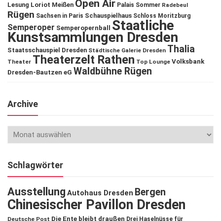
Open Air
Lesung
Loriot
Meißen
Palais Sommer
Radebeul
Rügen
Schauspielhaus
Sachsen in Paris
Schloss Moritzburg
Staatliche
Semperoper
Semperopernball
Kunstsammlungen Dresden
Thalia
Staatsschauspiel Dresden
Städtische Galerie Dresden
Theaterzelt Rathen
Volksbank
Theater
Top Lounge
Waldbühne Rügen
Dresden-Bautzen eG
Archive
Schlagwörter
Ausstellung
Bergen
Autohaus Dresden
Chinesischer Pavillon Dresden
Die Ente bleibt draußen
Deutsche Post
Drei Haselnüsse für