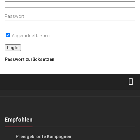
Passwort
Angemeldet bleiben
Passwort zurücksetzen
Verkaufsstellen
Abonnement
Kontakt, Impressum
Empfohlen
Datenschutzerklärung
GESCHÄFT
/
GESELLSCHAFT
Preisgekrönte Kampagnen