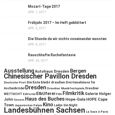
Mozart-Tage 2017
APR. 1, 2017
Frühjahr 2017 – Im Heft geblättert
APR. 5, 2017
Die Stunde da wir nichts voneinander wussten
APR. 8, 2017
Rauschhafte Rachefantasie
APR. 26, 2017
Ausstellung
Bergen
Autohaus Dresden
Chinesischer Pavillon Dresden
Die Ente bleibt draußen
Deutsche Post
Drei Haselnüsse für
Dresden
Aschenbrödel
Dresdner Musikfestspiele
Dresdner
Filmkritik
ElbUferei
Galerie Holger
WEITSICHT
Editorial
Film
Haus des Buches
John
Hope-Gala
HOPE Cape
Genuss
Kino
Town
Ladys Gin Night
Japanisches Palais
Landesbühnen Sachsen
La Saxe à Paris