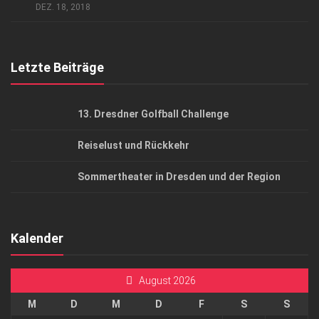
AGB
DEZ. 18, 2018
Top Gesundheitsforum Dresden / Ostsachsen
Mediadaten
Letzte Beiträge
13. Dresdner Golfball Challenge
Reiselust und Rückkehr
Sommertheater in Dresden und der Region
Kalender
August 2026
M
D
M
D
F
S
S