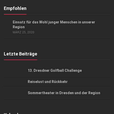
Kontakt, Impressum
Empfohlen
Datenschutzerklärung
CHARITY
Einsatz für das Wohl junger Menschen in unserer
AGB
Region
MÄRZ 25, 2020
Top Gesundheitsforum Dresden / Ostsachsen
Mediadaten
Letzte Beiträge
13. Dresdner Golfball Challenge
Reiselust und Rückkehr
Sommertheater in Dresden und der Region