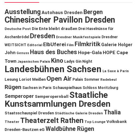
Ausstellung
Bergen
Autohaus Dresden
Chinesischer Pavillon Dresden
Die Ente bleibt draußen
Deutsche Post
Drei Haselnüsse für
Dresden
Aschenbrödel
Dresdner Musikfestspiele
Dresdner
Filmkritik
ElbUferei
Galerie Holger
WEITSICHT
Editorial
Film
Haus des Buches
John
Hope-Gala
HOPE Cape
Genuss
Kino
Town
Ladys Gin Night
Japanisches Palais
Landesbühnen Sachsen
La Saxe à Paris
Open Air
Lesung
Loriot
Meißen
Palais Sommer
Radebeul
Rügen
Schauspielhaus
Sachsen in Paris
Schloss Moritzburg
Staatliche
Semperoper
Semperopernball
Kunstsammlungen Dresden
Thalia
Staatsschauspiel Dresden
Städtische Galerie Dresden
Theaterzelt Rathen
Volksbank
Theater
Top Lounge
Waldbühne Rügen
Dresden-Bautzen eG