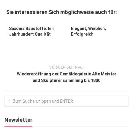
Kunst & Kultur
Sie interessieren Sich möglichweise auch für:
Lifestyle
0
0
Ausflug & Reise
Saxonia Baustoffe: Ein
Elegant, Weiblich,
Jahrhundert Qualität
Erfolgreich
Podcast
Top Branchen
SACHSEN IN PARIS
VORIGER BEITRAG:
Wiedereröffnung der Gemäldegalerie Alte Meister
und Skulpturensammlung bis 1800
Newsletter