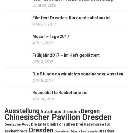
JUNI 29, 2026
Filmfest Dresden: Kurz und substanziell
MÄRZ 4, 2017
Mozart-Tage 2017
APR. 1, 2017
Frühjahr 2017 – Im Heft geblättert
APR. 5, 2017
Die Stunde da wir nichts voneinander wussten
APR. 8, 2017
Rauschhafte Rachefantasie
APR. 26, 2017
Ausstellung
Bergen
Autohaus Dresden
Chinesischer Pavillon Dresden
Die Ente bleibt draußen
Deutsche Post
Drei Haselnüsse für
Dresden
Aschenbrödel
Dresdner Musikfestspiele
Dresdner