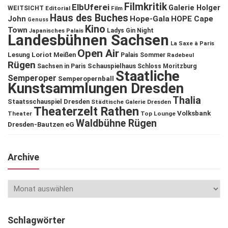
Filmkritik
ElbUferei
Galerie Holger
WEITSICHT
Editorial
Film
Haus des Buches
John
Hope-Gala
HOPE Cape
Genuss
Kino
Town
Ladys Gin Night
Japanisches Palais
Landesbühnen Sachsen
La Saxe à Paris
Open Air
Lesung
Loriot
Meißen
Palais Sommer
Radebeul
Rügen
Schauspielhaus
Sachsen in Paris
Schloss Moritzburg
Staatliche
Semperoper
Semperopernball
Kunstsammlungen Dresden
Thalia
Staatsschauspiel Dresden
Städtische Galerie Dresden
Theaterzelt Rathen
Volksbank
Theater
Top Lounge
Waldbühne Rügen
Dresden-Bautzen eG
Archive
Schlagwörter