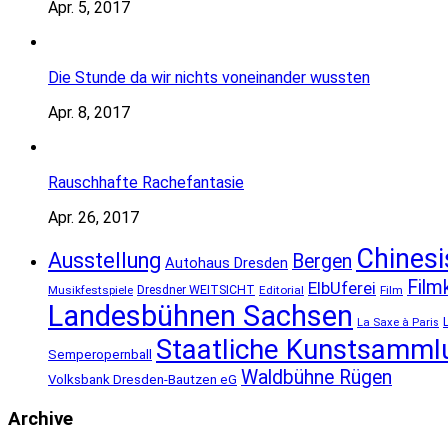
Apr. 5, 2017
Die Stunde da wir nichts voneinander wussten
Apr. 8, 2017
Rauschhafte Rachefantasie
Apr. 26, 2017
Chinesi
Ausstellung
Bergen
Autohaus Dresden
Filmk
ElbUferei
Musikfestspiele
Dresdner WEITSICHT
Editorial
Film
Landesbühnen Sachsen
La Saxe à Paris
Staatliche Kunstsamml
Semperopernball
Waldbühne Rügen
Volksbank Dresden-Bautzen eG
Archive