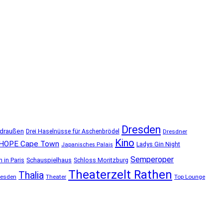
Dresden
 draußen
Drei Haselnüsse für Aschenbrödel
Dresdner
Kino
HOPE Cape Town
Ladys Gin Night
Japanisches Palais
Semperoper
Schauspielhaus
 in Paris
Schloss Moritzburg
Theaterzelt Rathen
Thalia
resden
Theater
Top Lounge