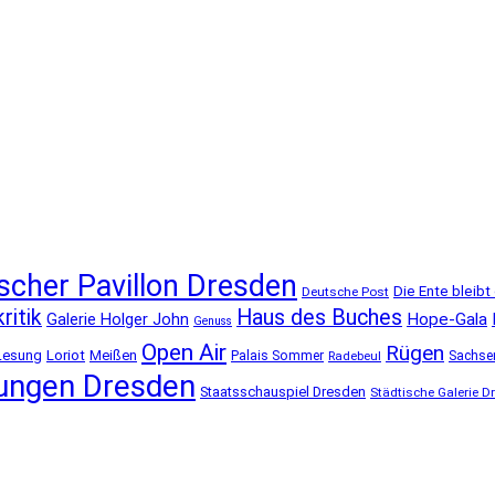
scher Pavillon Dresden
Die Ente bleibt
Deutsche Post
ritik
Haus des Buches
Galerie Holger John
Hope-Gala
Genuss
Open Air
Rügen
Lesung
Loriot
Meißen
Palais Sommer
Sachsen
Radebeul
ungen Dresden
Staatsschauspiel Dresden
Städtische Galerie D