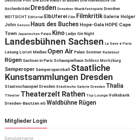
Die Ente bleibt draußen
Deutsche Post
Drei Haselnüsse für
Dresden
Aschenbrödel
Dresdner Musikfestspiele
Dresdner
Filmkritik
ElbUferei
Galerie Holger
WEITSICHT
Editorial
Film
Haus des Buches
John
Hope-Gala
HOPE Cape
Genuss
Kino
Town
Ladys Gin Night
Japanisches Palais
Landesbühnen Sachsen
La Saxe à Paris
Open Air
Lesung
Loriot
Meißen
Palais Sommer
Radebeul
Rügen
Schauspielhaus
Sachsen in Paris
Schloss Moritzburg
Staatliche
Semperoper
Semperopernball
Kunstsammlungen Dresden
Thalia
Staatsschauspiel Dresden
Städtische Galerie Dresden
Theaterzelt Rathen
Volksbank
Theater
Top Lounge
Waldbühne Rügen
Dresden-Bautzen eG
Mitglieder Login
Benutzername