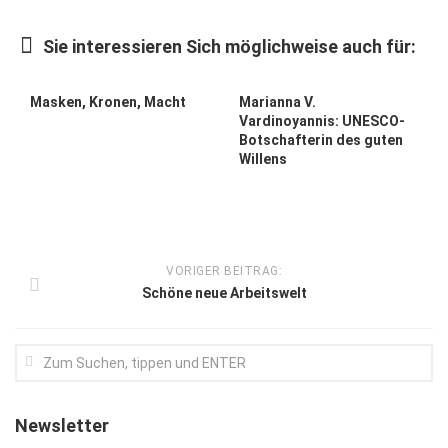
Kunst & Kultur
Sie interessieren Sich möglichweise auch für:
Lifestyle
Ausflug & Reise
Masken, Kronen, Macht
Marianna V.
Vardinoyannis: UNESCO-
Podcast
Botschafterin des guten
Willens
Top Branchen
SACHSEN IN PARIS
VORIGER BEITRAG:
Schöne neue Arbeitswelt
Newsletter