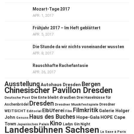
Mozart-Tage 2017
APR. 1, 2017
Frühjahr 2017 – Im Heft geblättert
APR. 5, 2017
Die Stunde da wir nichts voneinander wussten
APR. 8, 2017
Rauschhafte Rachefantasie
APR. 26, 2017
Ausstellung
Bergen
Autohaus Dresden
Chinesischer Pavillon Dresden
Die Ente bleibt draußen
Deutsche Post
Drei Haselnüsse für
Dresden
Aschenbrödel
Dresdner Musikfestspiele
Dresdner
Filmkritik
ElbUferei
Galerie Holger
WEITSICHT
Editorial
Film
Haus des Buches
John
Hope-Gala
HOPE Cape
Genuss
Kino
Town
Ladys Gin Night
Japanisches Palais
Landesbühnen Sachsen
La Saxe à Paris