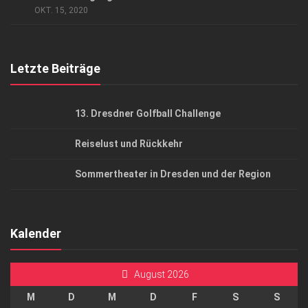
AGB
OKT. 15, 2020
Top Gesundheitsforum Dresden / Ostsachsen
Mediadaten
Letzte Beiträge
13. Dresdner Golfball Challenge
Reiselust und Rückkehr
Sommertheater in Dresden und der Region
Kalender
August 2026
M
D
M
D
F
S
S