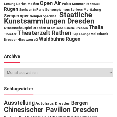
Open Air
Lesung
Loriot
Meißen
Palais Sommer
Radebeul
Rügen
Schauspielhaus
Sachsen in Paris
Schloss Moritzburg
Staatliche
Semperoper
Semperopernball
Kunstsammlungen Dresden
Thalia
Staatsschauspiel Dresden
Städtische Galerie Dresden
Theaterzelt Rathen
Volksbank
Theater
Top Lounge
Waldbühne Rügen
Dresden-Bautzen eG
Archive
Schlagwörter
Ausstellung
Bergen
Autohaus Dresden
Chinesischer Pavillon Dresden