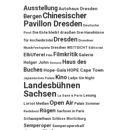
Ausstellung
Autohaus Dresden
Chinesischer
Bergen
Pavillon Dresden
Deutsche
Die Ente bleibt draußen
Post
Drei Haselnüsse
Dresden
für Aschenbrödel
Dresdner
Musikfestspiele
Dresdner WEITSICHT
Editorial
Filmkritik
ElbUferei
Galerie
Film
Haus des
Holger John
Genuss
Buches
Hope-Gala
HOPE Cape Town
Kino
Ladys Gin Night
Japanisches Palais
Landesbühnen
Sachsen
Lesung
La Saxe à Paris
Open Air
Loriot
Meißen
Palais Sommer
Rügen
Sachsen in Paris
Radebeul
Schauspielhaus
Schloss Moritzburg
Semperoper
Semperopernball