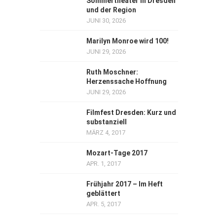
Sommertheater in Dresden
und der Region
JUNI 30, 2026
Marilyn Monroe wird 100!
JUNI 29, 2026
Ruth Moschner:
Herzenssache Hoffnung
JUNI 29, 2026
Filmfest Dresden: Kurz und
substanziell
MÄRZ 4, 2017
Mozart-Tage 2017
APR. 1, 2017
Frühjahr 2017 – Im Heft
geblättert
APR. 5, 2017