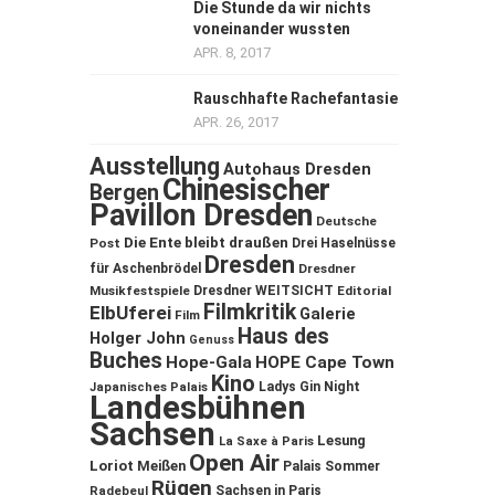
Die Stunde da wir nichts
voneinander wussten
APR. 8, 2017
Rauschhafte Rachefantasie
APR. 26, 2017
Ausstellung
Autohaus Dresden
Chinesischer
Bergen
Pavillon Dresden
Deutsche
Die Ente bleibt draußen
Post
Drei Haselnüsse
Dresden
für Aschenbrödel
Dresdner
Musikfestspiele
Dresdner WEITSICHT
Editorial
Filmkritik
ElbUferei
Galerie
Film
Haus des
Holger John
Genuss
Buches
Hope-Gala
HOPE Cape Town
Kino
Ladys Gin Night
Japanisches Palais
Landesbühnen
Sachsen
Lesung
La Saxe à Paris
Open Air
Loriot
Meißen
Palais Sommer
Rügen
Sachsen in Paris
Radebeul