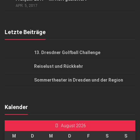
AGB
APR. 5, 2017
Top Gesundheitsforum Dresden / Ostsachsen
Mediadaten
Letzte Beiträge
13. Dresdner Golfball Challenge
Reiselust und Rückkehr
Sommertheater in Dresden und der Region
Kalender
August 2026
M
D
M
D
F
S
S