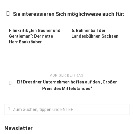
Kunst & Kultur
Sie interessieren Sich möglichweise auch für:
Lifestyle
Ausflug & Reise
Filmkritik „Ein Gauner und
6. Bühnenball der
Gentleman“: Der nette
Landesbühnen Sachsen
Podcast
Herr Bankräuber
Top Branchen
SACHSEN IN PARIS
VORIGER BEITRAG:
Elf Dresdner Unternehmen hoffen auf den „Großen
Preis des Mittelstandes“
Newsletter