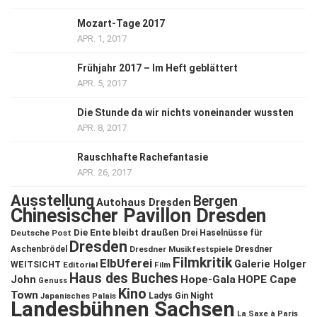
Mozart-Tage 2017
APR. 1, 2017
Frühjahr 2017 – Im Heft geblättert
APR. 5, 2017
Die Stunde da wir nichts voneinander wussten
APR. 8, 2017
Rauschhafte Rachefantasie
APR. 26, 2017
Ausstellung
Bergen
Autohaus Dresden
Chinesischer Pavillon Dresden
Die Ente bleibt draußen
Deutsche Post
Drei Haselnüsse für
Dresden
Aschenbrödel
Dresdner Musikfestspiele
Dresdner
Filmkritik
ElbUferei
Galerie Holger
WEITSICHT
Editorial
Film
Haus des Buches
John
Hope-Gala
HOPE Cape
Genuss
Kino
Town
Ladys Gin Night
Japanisches Palais
Landesbühnen Sachsen
La Saxe à Paris