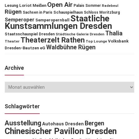
Open Air
Lesung
Loriot
Meißen
Palais Sommer
Radebeul
Rügen
Schauspielhaus
Sachsen in Paris
Schloss Moritzburg
Staatliche
Semperoper
Semperopernball
Kunstsammlungen Dresden
Thalia
Staatsschauspiel Dresden
Städtische Galerie Dresden
Theaterzelt Rathen
Volksbank
Theater
Top Lounge
Waldbühne Rügen
Dresden-Bautzen eG
Archive
Schlagwörter
Ausstellung
Bergen
Autohaus Dresden
Chinesischer Pavillon Dresden