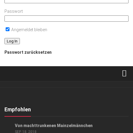
Passwort
Angemeldet bleiben
Passwort zurücksetzen
Verkaufsstellen
Abonnement
Kontakt, Impressum
Empfohlen
Datenschutzerklärung
KUNST & KULTUR
Von machttrunkenen Mainzelmännchen
AGB
SEP. 18, 2018