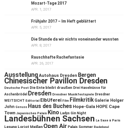
Mozart-Tage 2017
APR. 1, 2017
Frühjahr 2017 – Im Heft geblättert
APR. 5, 2017
Die Stunde da wir nichts voneinander wussten
APR. 8, 2017
Rauschhafte Rachefantasie
APR. 26, 2017
Ausstellung
Bergen
Autohaus Dresden
Chinesischer Pavillon Dresden
Die Ente bleibt draußen
Deutsche Post
Drei Haselnüsse für
Dresden
Aschenbrödel
Dresdner Musikfestspiele
Dresdner
Filmkritik
ElbUferei
Galerie Holger
WEITSICHT
Editorial
Film
Haus des Buches
John
Hope-Gala
HOPE Cape
Genuss
Kino
Town
Ladys Gin Night
Japanisches Palais
Landesbühnen Sachsen
La Saxe à Paris
Open Air
Lesung
Loriot
Meißen
Palais Sommer
Radebeul