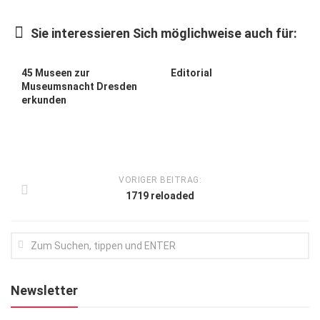
Kunst & Kultur
Sie interessieren Sich möglichweise auch für:
Lifestyle
Ausflug & Reise
45 Museen zur
Editorial
Museumsnacht Dresden
Podcast
erkunden
Top Branchen
SACHSEN IN PARIS
VORIGER BEITRAG:
1719 reloaded
Newsletter