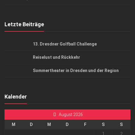
Top Gesundheitsforum Dresden / Ostsachsen
Mediadaten
Letzte Beiträge
13. Dresdner Golfball Challenge
Reiselust und Rückkehr
Sommertheater in Dresden und der Region
Kalender
August 2026
M
D
M
D
F
S
S
1
2