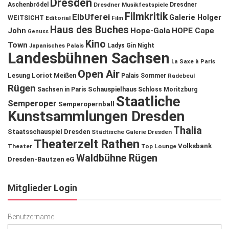
Dresden
Aschenbrödel
Dresdner Musikfestspiele
Dresdner
Filmkritik
ElbUferei
Galerie Holger
WEITSICHT
Editorial
Film
Haus des Buches
John
Hope-Gala
HOPE Cape
Genuss
Kino
Town
Ladys Gin Night
Japanisches Palais
Landesbühnen Sachsen
La Saxe à Paris
Open Air
Lesung
Loriot
Meißen
Palais Sommer
Radebeul
Rügen
Schauspielhaus
Sachsen in Paris
Schloss Moritzburg
Staatliche
Semperoper
Semperopernball
Kunstsammlungen Dresden
Thalia
Staatsschauspiel Dresden
Städtische Galerie Dresden
Theaterzelt Rathen
Volksbank
Theater
Top Lounge
Waldbühne Rügen
Dresden-Bautzen eG
Mitglieder Login
Benutzername