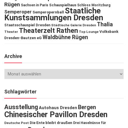
Rügen
Schauspielhaus
Sachsen in Paris
Schloss Moritzburg
Staatliche
Semperoper
Semperopernball
Kunstsammlungen Dresden
Thalia
Staatsschauspiel Dresden
Städtische Galerie Dresden
Theaterzelt Rathen
Volksbank
Theater
Top Lounge
Waldbühne Rügen
Dresden-Bautzen eG
Archive
Schlagwörter
Ausstellung
Bergen
Autohaus Dresden
Chinesischer Pavillon Dresden
Die Ente bleibt draußen
Deutsche Post
Drei Haselnüsse für