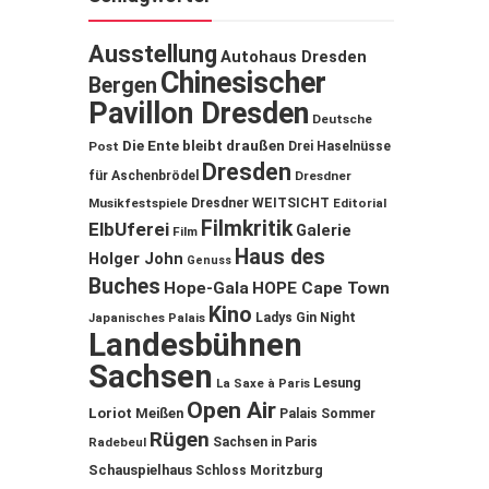
Ausstellung
Autohaus Dresden
Chinesischer
Bergen
Pavillon Dresden
Deutsche
Die Ente bleibt draußen
Post
Drei Haselnüsse
Dresden
für Aschenbrödel
Dresdner
Musikfestspiele
Dresdner WEITSICHT
Editorial
Filmkritik
ElbUferei
Galerie
Film
Haus des
Holger John
Genuss
Buches
Hope-Gala
HOPE Cape Town
Kino
Ladys Gin Night
Japanisches Palais
Landesbühnen
Sachsen
Lesung
La Saxe à Paris
Open Air
Loriot
Meißen
Palais Sommer
Rügen
Sachsen in Paris
Radebeul
Schauspielhaus
Schloss Moritzburg