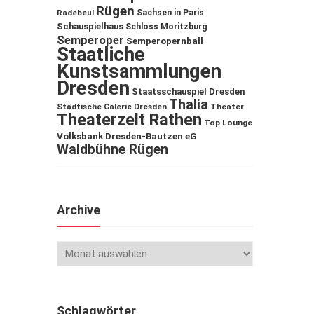
Rügen
Sachsen in Paris
Radebeul
Schauspielhaus
Schloss Moritzburg
Semperoper
Semperopernball
Staatliche
Kunstsammlungen
Dresden
Staatsschauspiel Dresden
Thalia
Städtische Galerie Dresden
Theater
Theaterzelt Rathen
Top Lounge
Volksbank Dresden-Bautzen eG
Waldbühne Rügen
Archive
Schlagwörter