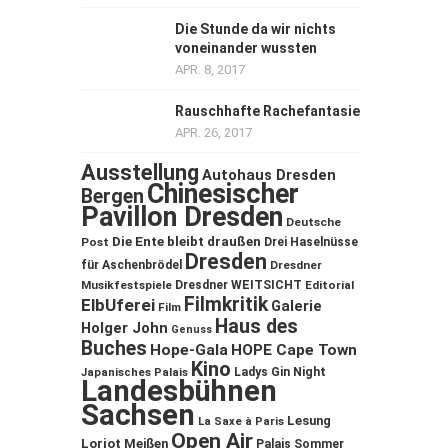
Die Stunde da wir nichts
voneinander wussten
APR. 8, 2017
Rauschhafte Rachefantasie
APR. 26, 2017
Ausstellung
Autohaus Dresden
Chinesischer
Bergen
Pavillon Dresden
Deutsche
Die Ente bleibt draußen
Post
Drei Haselnüsse
Dresden
für Aschenbrödel
Dresdner
Musikfestspiele
Dresdner WEITSICHT
Editorial
Filmkritik
ElbUferei
Galerie
Film
Haus des
Holger John
Genuss
Buches
Hope-Gala
HOPE Cape Town
Kino
Ladys Gin Night
Japanisches Palais
Landesbühnen
Sachsen
Lesung
La Saxe à Paris
Open Air
Loriot
Meißen
Palais Sommer