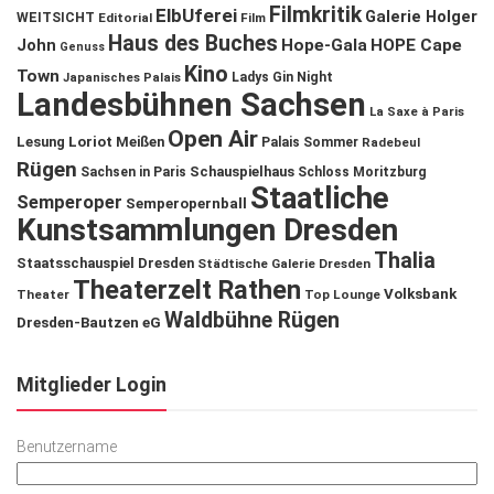
Filmkritik
ElbUferei
Galerie Holger
WEITSICHT
Editorial
Film
Haus des Buches
John
Hope-Gala
HOPE Cape
Genuss
Kino
Town
Ladys Gin Night
Japanisches Palais
Landesbühnen Sachsen
La Saxe à Paris
Open Air
Lesung
Loriot
Meißen
Palais Sommer
Radebeul
Rügen
Schauspielhaus
Sachsen in Paris
Schloss Moritzburg
Staatliche
Semperoper
Semperopernball
Kunstsammlungen Dresden
Thalia
Staatsschauspiel Dresden
Städtische Galerie Dresden
Theaterzelt Rathen
Volksbank
Theater
Top Lounge
Waldbühne Rügen
Dresden-Bautzen eG
Mitglieder Login
Benutzername