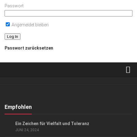
Passwort
Angemeldet bleiben
Passwort zurücksetzen
Verkaufsstellen
Abonnement
Kontakt, Impressum
Empfohlen
Datenschutzerklärung
EVENTS
/
GESELLSCHAFT
Ein Zeichen für Vielfalt und Toleranz
AGB
JUNI 24, 2024