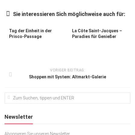
Kunst & Kultur
Sie interessieren Sich möglichweise auch für:
Lifestyle
Ausflug & Reise
Tag der Einheit in der
La Côte Saint-Jacques –
Prisco-Passage
Paradies für Genießer
Podcast
Top Branchen
SACHSEN IN PARIS
VORIGER BEITRAG:
Shoppen mit System: Altmarkt-Galerie
Newsletter
Abonnieren Sie unseren Newsletter