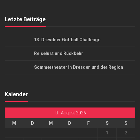
Top Gesundheitsforum Dresden / Ostsachsen
Mediadaten
Letzte Beiträge
13. Dresdner Golfball Challenge
Reiselust und Rückkehr
Sommertheater in Dresden und der Region
Kalender
August 2026
M
D
M
D
F
S
S
1
2