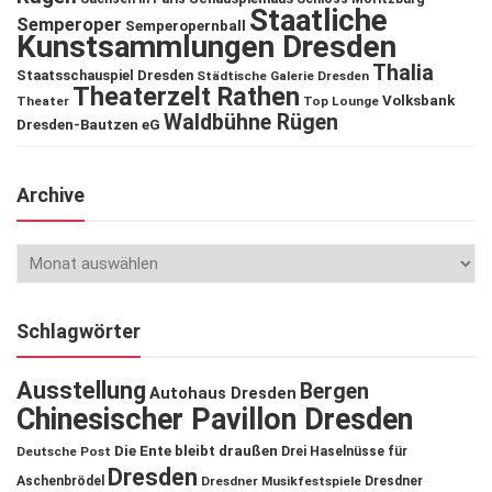
Staatliche
Semperoper
Semperopernball
Kunstsammlungen Dresden
Thalia
Staatsschauspiel Dresden
Städtische Galerie Dresden
Theaterzelt Rathen
Volksbank
Theater
Top Lounge
Waldbühne Rügen
Dresden-Bautzen eG
Archive
Schlagwörter
Ausstellung
Bergen
Autohaus Dresden
Chinesischer Pavillon Dresden
Die Ente bleibt draußen
Deutsche Post
Drei Haselnüsse für
Dresden
Aschenbrödel
Dresdner Musikfestspiele
Dresdner