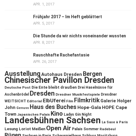
APR. 1, 2017
Frühjahr 2017 – Im Heft geblättert
APR. 5, 2017
Die Stunde da wir nichts voneinander wussten
APR. 8, 2017
Rauschhafte Rachefantasie
APR. 26, 2017
Ausstellung
Bergen
Autohaus Dresden
Chinesischer Pavillon Dresden
Die Ente bleibt draußen
Deutsche Post
Drei Haselnüsse für
Dresden
Aschenbrödel
Dresdner Musikfestspiele
Dresdner
Filmkritik
ElbUferei
Galerie Holger
WEITSICHT
Editorial
Film
Haus des Buches
John
Hope-Gala
HOPE Cape
Genuss
Kino
Town
Ladys Gin Night
Japanisches Palais
Landesbühnen Sachsen
La Saxe à Paris
Open Air
Lesung
Loriot
Meißen
Palais Sommer
Radebeul
Rügen
Schauspielhaus
Sachsen in Paris
Schloss Moritzburg