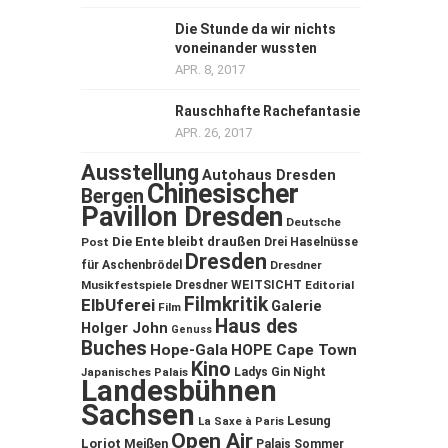
Die Stunde da wir nichts
voneinander wussten
APR. 8, 2017
Rauschhafte Rachefantasie
APR. 26, 2017
Ausstellung
Autohaus Dresden
Chinesischer
Bergen
Pavillon Dresden
Deutsche
Die Ente bleibt draußen
Post
Drei Haselnüsse
Dresden
für Aschenbrödel
Dresdner
Musikfestspiele
Dresdner WEITSICHT
Editorial
Filmkritik
ElbUferei
Galerie
Film
Haus des
Holger John
Genuss
Buches
Hope-Gala
HOPE Cape Town
Kino
Ladys Gin Night
Japanisches Palais
Landesbühnen
Sachsen
Lesung
La Saxe à Paris
Open Air
Loriot
Meißen
Palais Sommer