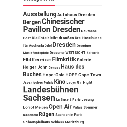
Ausstellung
Autohaus Dresden
Chinesischer
Bergen
Pavillon Dresden
Deutsche
Die Ente bleibt draußen
Post
Drei Haselnüsse
Dresden
für Aschenbrödel
Dresdner
Musikfestspiele
Dresdner WEITSICHT
Editorial
Filmkritik
ElbUferei
Galerie
Film
Haus des
Holger John
Genuss
Buches
Hope-Gala
HOPE Cape Town
Kino
Ladys Gin Night
Japanisches Palais
Landesbühnen
Sachsen
Lesung
La Saxe à Paris
Open Air
Loriot
Meißen
Palais Sommer
Rügen
Sachsen in Paris
Radebeul
Schauspielhaus
Schloss Moritzburg