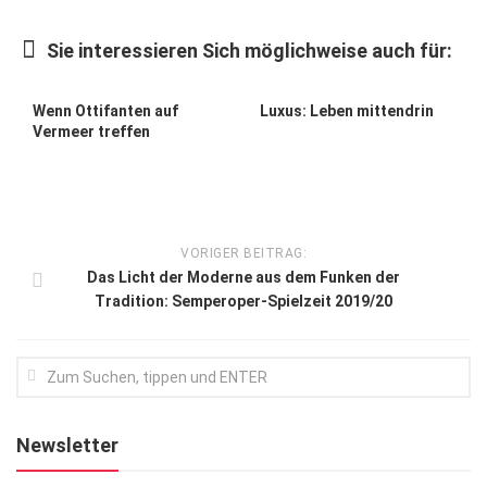
Kunst & Kultur
Sie interessieren Sich möglichweise auch für:
Lifestyle
Ausflug & Reise
Wenn Ottifanten auf
Luxus: Leben mittendrin
Vermeer treffen
Podcast
Top Branchen
SACHSEN IN PARIS
VORIGER BEITRAG:
Das Licht der Moderne aus dem Funken der
Tradition: Semperoper-Spielzeit 2019/20
Newsletter