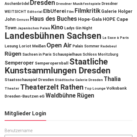
Dresden
Aschenbrödel
Dresdner Musikfestspiele
Dresdner
Filmkritik
ElbUferei
Galerie Holger
WEITSICHT
Editorial
Film
Haus des Buches
John
Hope-Gala
HOPE Cape
Genuss
Kino
Town
Ladys Gin Night
Japanisches Palais
Landesbühnen Sachsen
La Saxe à Paris
Open Air
Lesung
Loriot
Meißen
Palais Sommer
Radebeul
Rügen
Schauspielhaus
Sachsen in Paris
Schloss Moritzburg
Staatliche
Semperoper
Semperopernball
Kunstsammlungen Dresden
Thalia
Staatsschauspiel Dresden
Städtische Galerie Dresden
Theaterzelt Rathen
Volksbank
Theater
Top Lounge
Waldbühne Rügen
Dresden-Bautzen eG
Mitglieder Login
Benutzername