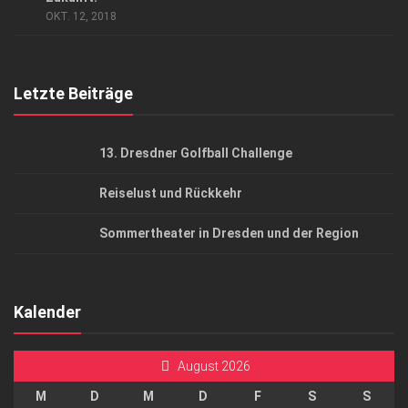
OKT. 12, 2018
Top Gesundheitsforum Dresden / Ostsachsen
Mediadaten
Letzte Beiträge
13. Dresdner Golfball Challenge
Reiselust und Rückkehr
Sommertheater in Dresden und der Region
Kalender
August 2026
M
D
M
D
F
S
S