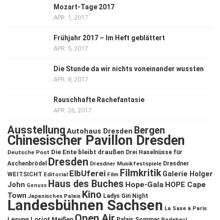
Mozart-Tage 2017
APR. 1, 2017
Frühjahr 2017 – Im Heft geblättert
APR. 5, 2017
Die Stunde da wir nichts voneinander wussten
APR. 8, 2017
Rauschhafte Rachefantasie
APR. 26, 2017
Ausstellung
Bergen
Autohaus Dresden
Chinesischer Pavillon Dresden
Die Ente bleibt draußen
Deutsche Post
Drei Haselnüsse für
Dresden
Aschenbrödel
Dresdner Musikfestspiele
Dresdner
Filmkritik
ElbUferei
Galerie Holger
WEITSICHT
Editorial
Film
Haus des Buches
John
Hope-Gala
HOPE Cape
Genuss
Kino
Town
Ladys Gin Night
Japanisches Palais
Landesbühnen Sachsen
La Saxe à Paris
Open Air
Lesung
Loriot
Meißen
Palais Sommer
Radebeul