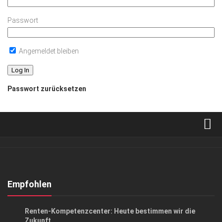
Passwort
Angemeldet bleiben
Passwort zurücksetzen
Verkaufsstellen
Abonnement
Kontakt, Impressum
Empfohlen
Datenschutzerklärung
ANZEIGE
/
GESCHÄFT
/
GESELLSCHAFT
Renten-Kompetenzcenter: Heute bestimmen wir die
AGB
Zukunft.