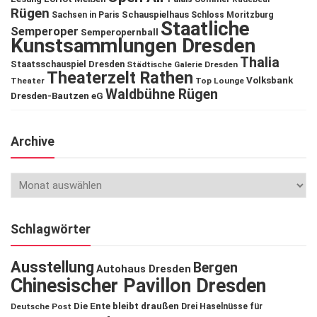
Rügen
Schauspielhaus
Sachsen in Paris
Schloss Moritzburg
Staatliche
Semperoper
Semperopernball
Kunstsammlungen Dresden
Thalia
Staatsschauspiel Dresden
Städtische Galerie Dresden
Theaterzelt Rathen
Volksbank
Theater
Top Lounge
Waldbühne Rügen
Dresden-Bautzen eG
Archive
Schlagwörter
Ausstellung
Bergen
Autohaus Dresden
Chinesischer Pavillon Dresden
Die Ente bleibt draußen
Deutsche Post
Drei Haselnüsse für