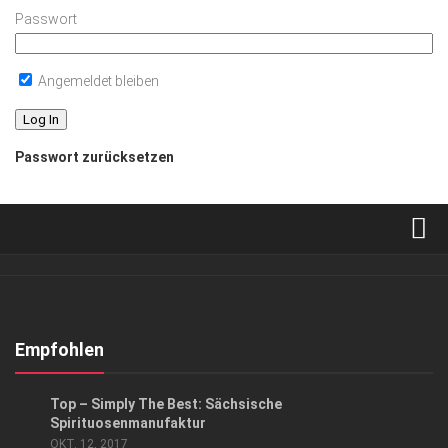
Passwort
Angemeldet bleiben
Passwort zurücksetzen
Verkaufsstellen
Abonnement
Kontakt, Impressum
Empfohlen
Datenschutzerklärung
ANZEIGE
/
GENUSS
Top – Simply The Best: Sächsische
AGB
Spirituosenmanufaktur
OKT. 12, 2017