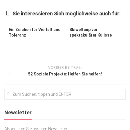
Kunst & Kultur
Sie interessieren Sich möglichweise auch für:
Lifestyle
Ausflug & Reise
Ein Zeichen für Vielfalt und
Skiweltcup vor
Toleranz
spektakulärer Kulisse
Podcast
Top Branchen
SACHSEN IN PARIS
VORIGER BEITRAG:
52 Soziale Projekte: Helfen Sie helfen!
Newsletter
Abonnieren Sie unseren Newsletter