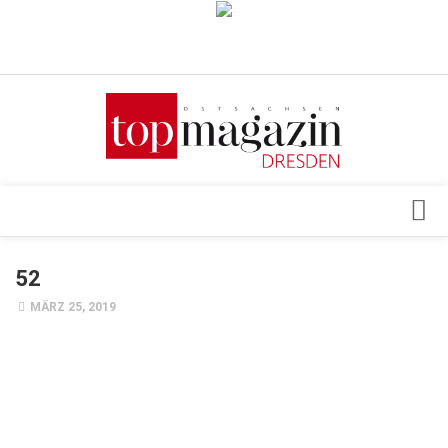
Verkaufsstellen
Abonnement
Kontakt, Impressum
Datenschutzerklärung
AGB
Architektur & Design
52
Top Gesundheitsforum Dresden / Ostsachsen
Events
MÄRZ 25, 2019
Mediadaten
Genuss
Geschäft
gesund & schön
Gesellschaft