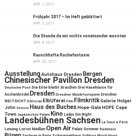
APR. 1, 2017
Frühjahr 2017 – Im Heft geblättert
APR. 5, 2017
Die Stunde da wir nichts voneinander wussten
APR. 8, 2017
Rauschhafte Rachefantasie
APR. 26, 2017
Ausstellung
Bergen
Autohaus Dresden
Chinesischer Pavillon Dresden
Die Ente bleibt draußen
Deutsche Post
Drei Haselnüsse für
Dresden
Aschenbrödel
Dresdner Musikfestspiele
Dresdner
Filmkritik
ElbUferei
Galerie Holger
WEITSICHT
Editorial
Film
Haus des Buches
John
Hope-Gala
HOPE Cape
Genuss
Kino
Town
Ladys Gin Night
Japanisches Palais
Landesbühnen Sachsen
La Saxe à Paris
Open Air
Lesung
Loriot
Meißen
Palais Sommer
Radebeul
Rügen
Schauspielhaus
Sachsen in Paris
Schloss Moritzburg