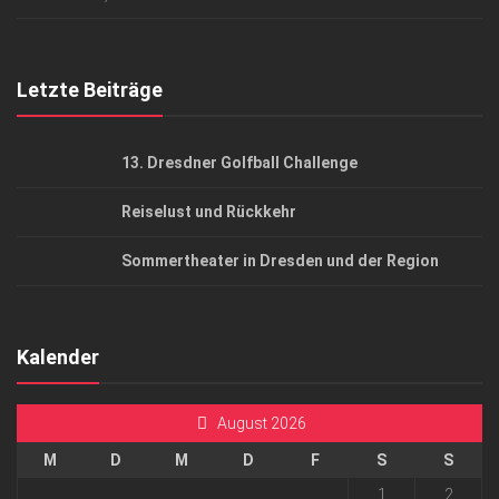
Top Gesundheitsforum Dresden / Ostsachsen
Mediadaten
Letzte Beiträge
13. Dresdner Golfball Challenge
Reiselust und Rückkehr
Sommertheater in Dresden und der Region
Kalender
August 2026
M
D
M
D
F
S
S
1
2