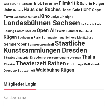
Filmkritik
ElbUferei
Galerie Holger
WEITSICHT
Editorial
Film
Haus des Buches
John
Hope-Gala
HOPE Cape
Genuss
Kino
Town
Ladys Gin Night
Japanisches Palais
Landesbühnen Sachsen
La Saxe à Paris
Open Air
Lesung
Loriot
Meißen
Palais Sommer
Radebeul
Rügen
Schauspielhaus
Sachsen in Paris
Schloss Moritzburg
Staatliche
Semperoper
Semperopernball
Kunstsammlungen Dresden
Thalia
Staatsschauspiel Dresden
Städtische Galerie Dresden
Theaterzelt Rathen
Volksbank
Theater
Top Lounge
Waldbühne Rügen
Dresden-Bautzen eG
Mitglieder Login
Benutzername