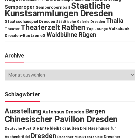
Staatliche
Semperoper
Semperopernball
Kunstsammlungen Dresden
Thalia
Staatsschauspiel Dresden
Städtische Galerie Dresden
Theaterzelt Rathen
Volksbank
Theater
Top Lounge
Waldbühne Rügen
Dresden-Bautzen eG
Archive
Schlagwörter
Ausstellung
Bergen
Autohaus Dresden
Chinesischer Pavillon Dresden
Die Ente bleibt draußen
Deutsche Post
Drei Haselnüsse für
Dresden
Aschenbrödel
Dresdner Musikfestspiele
Dresdner