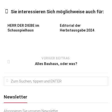
Kunst & Kultur
Sie interessieren Sich möglichweise auch für:
Lifestyle
Ausflug & Reise
HERR DER DIEBE im
Editorial der
Schauspielhaus
Herbstausgabe 2024
Podcast
Top Branchen
SACHSEN IN PARIS
VORIGER BEITRAG:
Alles Bauhaus, oder was?
Newsletter
Abonnieren Sie unseren Newsletter