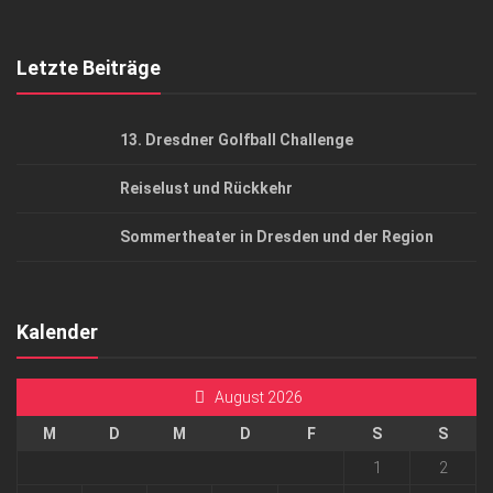
Top Gesundheitsforum Dresden / Ostsachsen
Mediadaten
Letzte Beiträge
13. Dresdner Golfball Challenge
Reiselust und Rückkehr
Sommertheater in Dresden und der Region
Kalender
August 2026
M
D
M
D
F
S
S
1
2