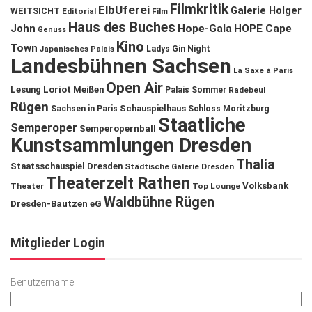
Filmkritik
ElbUferei
Galerie Holger
WEITSICHT
Editorial
Film
Haus des Buches
John
Hope-Gala
HOPE Cape
Genuss
Kino
Town
Ladys Gin Night
Japanisches Palais
Landesbühnen Sachsen
La Saxe à Paris
Open Air
Lesung
Loriot
Meißen
Palais Sommer
Radebeul
Rügen
Schauspielhaus
Sachsen in Paris
Schloss Moritzburg
Staatliche
Semperoper
Semperopernball
Kunstsammlungen Dresden
Thalia
Staatsschauspiel Dresden
Städtische Galerie Dresden
Theaterzelt Rathen
Volksbank
Theater
Top Lounge
Waldbühne Rügen
Dresden-Bautzen eG
Mitglieder Login
Benutzername