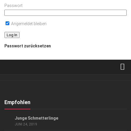
Passwort
Angemeldet bleiben
Passwort zurücksetzen
Verkaufsstellen
Abonnement
Kontakt, Impressum
Empfohlen
Datenschutzerklärung
SPORT
Junge Schmetterlinge
AGB
JUNI 24, 2019