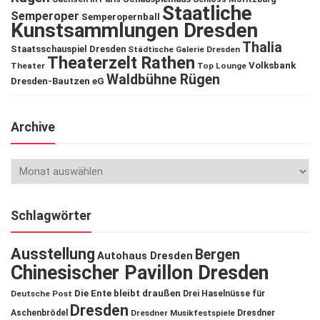
Staatliche
Semperoper
Semperopernball
Kunstsammlungen Dresden
Thalia
Staatsschauspiel Dresden
Städtische Galerie Dresden
Theaterzelt Rathen
Volksbank
Theater
Top Lounge
Waldbühne Rügen
Dresden-Bautzen eG
Archive
Schlagwörter
Ausstellung
Bergen
Autohaus Dresden
Chinesischer Pavillon Dresden
Die Ente bleibt draußen
Deutsche Post
Drei Haselnüsse für
Dresden
Aschenbrödel
Dresdner Musikfestspiele
Dresdner