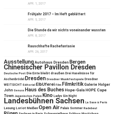
APR. 1, 2017
Frühjahr 2017 – Im Heft geblättert
APR. 5, 2017
Die Stunde da wir nichts voneinander wussten
APR. 8, 2017
Rauschhafte Rachefantasie
APR. 26, 2017
Ausstellung
Bergen
Autohaus Dresden
Chinesischer Pavillon Dresden
Die Ente bleibt draußen
Deutsche Post
Drei Haselnüsse für
Dresden
Aschenbrödel
Dresdner Musikfestspiele
Dresdner
Filmkritik
ElbUferei
Galerie Holger
WEITSICHT
Editorial
Film
Haus des Buches
John
Hope-Gala
HOPE Cape
Genuss
Kino
Town
Ladys Gin Night
Japanisches Palais
Landesbühnen Sachsen
La Saxe à Paris
Open Air
Lesung
Loriot
Meißen
Palais Sommer
Radebeul
Rügen
Schauspielhaus
Sachsen in Paris
Schloss Moritzburg