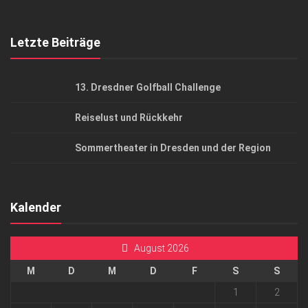
Top Gesundheitsforum Dresden / Ostsachsen
Mediadaten
Letzte Beiträge
13. Dresdner Golfball Challenge
Reiselust und Rückkehr
Sommertheater in Dresden und der Region
Kalender
August 2026
M
D
M
D
F
S
S
1
2