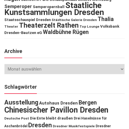
Staatliche
Semperoper
Semperopernball
Kunstsammlungen Dresden
Thalia
Staatsschauspiel Dresden
Städtische Galerie Dresden
Theaterzelt Rathen
Volksbank
Theater
Top Lounge
Waldbühne Rügen
Dresden-Bautzen eG
Archive
Schlagwörter
Ausstellung
Bergen
Autohaus Dresden
Chinesischer Pavillon Dresden
Die Ente bleibt draußen
Deutsche Post
Drei Haselnüsse für
Dresden
Aschenbrödel
Dresdner Musikfestspiele
Dresdner