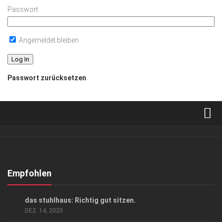
Passwort
Angemeldet bleiben
Passwort zurücksetzen
Verkaufsstellen
Abonnement
Kontakt, Impressum
Empfohlen
Datenschutzerklärung
ANZEIGE
/
ARCHITEKTUR & DESIGN
das stuhlhaus: Richtig gut sitzen.
AGB
DEZ. 14, 2020