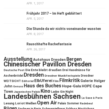
APR. 1, 2017
Frühjahr 2017 – Im Heft geblättert
APR. 5, 2017
Die Stunde da wir nichts voneinander wussten
APR. 8, 2017
Rauschhafte Rachefantasie
APR. 26, 2017
Ausstellung
Bergen
Autohaus Dresden
Chinesischer Pavillon Dresden
Die Ente bleibt draußen
Deutsche Post
Drei Haselnüsse für
Dresden
Aschenbrödel
Dresdner Musikfestspiele
Dresdner
Filmkritik
ElbUferei
Galerie Holger
WEITSICHT
Editorial
Film
Haus des Buches
John
Hope-Gala
HOPE Cape
Genuss
Kino
Town
Ladys Gin Night
Japanisches Palais
Landesbühnen Sachsen
La Saxe à Paris
Open Air
Lesung
Loriot
Meißen
Palais Sommer
Radebeul
Rügen
Schauspielhaus
Sachsen in Paris
Schloss Moritzburg