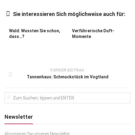
Kunst & Kultur
Sie interessieren Sich möglichweise auch für:
Lifestyle
Ausflug & Reise
Wald: Wussten Sie schon,
Verführerische Duft-
dass…?
Momente
Podcast
Top Branchen
SACHSEN IN PARIS
VORIGER BEITRAG:
Tannenhaus: Schmuckstück im Vogtland
Newsletter
Abonnieren Sie unseren Newsletter