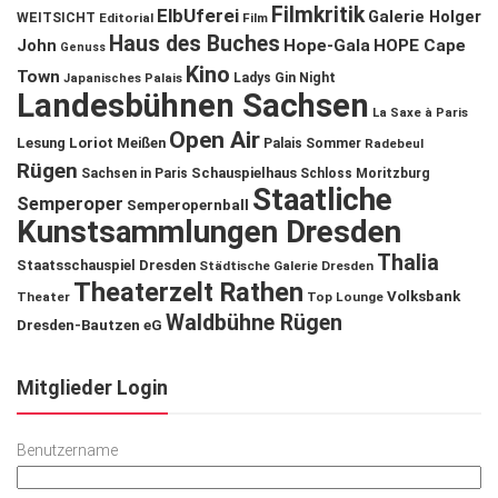
Filmkritik
ElbUferei
Galerie Holger
WEITSICHT
Editorial
Film
Haus des Buches
John
Hope-Gala
HOPE Cape
Genuss
Kino
Town
Ladys Gin Night
Japanisches Palais
Landesbühnen Sachsen
La Saxe à Paris
Open Air
Lesung
Loriot
Meißen
Palais Sommer
Radebeul
Rügen
Schauspielhaus
Sachsen in Paris
Schloss Moritzburg
Staatliche
Semperoper
Semperopernball
Kunstsammlungen Dresden
Thalia
Staatsschauspiel Dresden
Städtische Galerie Dresden
Theaterzelt Rathen
Volksbank
Theater
Top Lounge
Waldbühne Rügen
Dresden-Bautzen eG
Mitglieder Login
Benutzername