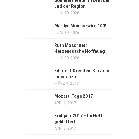
Sommertheater in Dresden
und der Region
JUNI 30, 2026
Marilyn Monroe wird 100!
JUNI 29, 2026
Ruth Moschner:
Herzenssache Hoffnung
JUNI 29, 2026
Filmfest Dresden: Kurz und
substanziell
MÄRZ 4, 2017
Mozart-Tage 2017
APR. 1, 2017
Frühjahr 2017 – Im Heft
geblättert
APR. 5, 2017