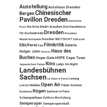
Ausstellung
Autohaus Dresden
Chinesischer
Bergen
Pavillon Dresden
Deutsche
Die Ente bleibt draußen
Post
Drei Haselnüsse
Dresden
für Aschenbrödel
Dresdner
Musikfestspiele
Dresdner WEITSICHT
Editorial
Filmkritik
ElbUferei
Galerie
Film
Haus des
Holger John
Genuss
Buches
Hope-Gala
HOPE Cape Town
Kino
Ladys Gin Night
Japanisches Palais
Landesbühnen
Sachsen
Lesung
La Saxe à Paris
Open Air
Loriot
Meißen
Palais Sommer
Rügen
Sachsen in Paris
Radebeul
Schauspielhaus
Schloss Moritzburg
Semperoper
Semperopernball