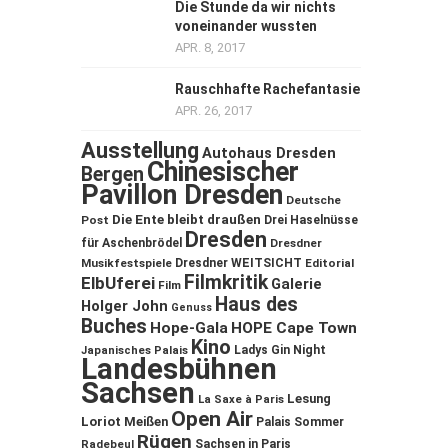
Die Stunde da wir nichts
voneinander wussten
APR. 8, 2017
Rauschhafte Rachefantasie
APR. 26, 2017
Ausstellung
Autohaus Dresden
Chinesischer
Bergen
Pavillon Dresden
Deutsche
Die Ente bleibt draußen
Post
Drei Haselnüsse
Dresden
für Aschenbrödel
Dresdner
Musikfestspiele
Dresdner WEITSICHT
Editorial
Filmkritik
ElbUferei
Galerie
Film
Haus des
Holger John
Genuss
Buches
Hope-Gala
HOPE Cape Town
Kino
Ladys Gin Night
Japanisches Palais
Landesbühnen
Sachsen
Lesung
La Saxe à Paris
Open Air
Loriot
Meißen
Palais Sommer
Rügen
Sachsen in Paris
Radebeul