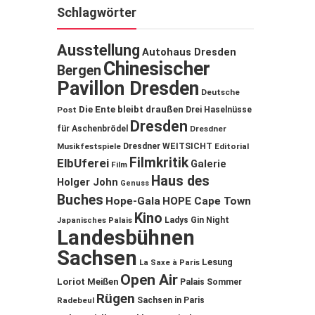
Schlagwörter
Ausstellung
Autohaus Dresden
Chinesischer
Bergen
Pavillon Dresden
Deutsche
Die Ente bleibt draußen
Post
Drei Haselnüsse
Dresden
für Aschenbrödel
Dresdner
Musikfestspiele
Dresdner WEITSICHT
Editorial
Filmkritik
ElbUferei
Galerie
Film
Haus des
Holger John
Genuss
Buches
Hope-Gala
HOPE Cape Town
Kino
Ladys Gin Night
Japanisches Palais
Landesbühnen
Sachsen
Lesung
La Saxe à Paris
Open Air
Loriot
Meißen
Palais Sommer
Rügen
Sachsen in Paris
Radebeul