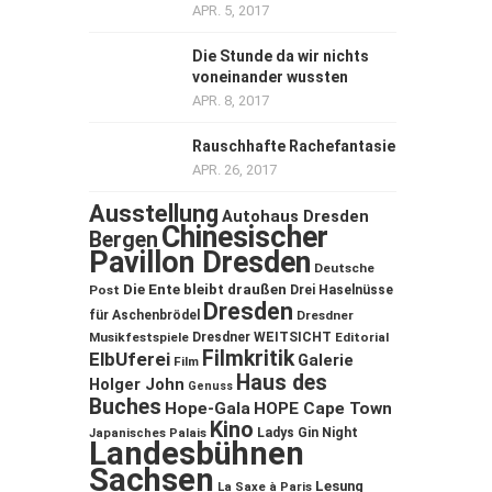
APR. 5, 2017
Die Stunde da wir nichts
voneinander wussten
APR. 8, 2017
Rauschhafte Rachefantasie
APR. 26, 2017
Ausstellung
Autohaus Dresden
Chinesischer
Bergen
Pavillon Dresden
Deutsche
Die Ente bleibt draußen
Post
Drei Haselnüsse
Dresden
für Aschenbrödel
Dresdner
Musikfestspiele
Dresdner WEITSICHT
Editorial
Filmkritik
ElbUferei
Galerie
Film
Haus des
Holger John
Genuss
Buches
Hope-Gala
HOPE Cape Town
Kino
Ladys Gin Night
Japanisches Palais
Landesbühnen
Sachsen
Lesung
La Saxe à Paris