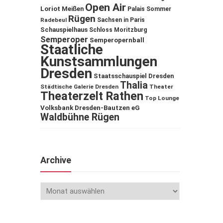
Open Air
Loriot
Meißen
Palais Sommer
Rügen
Sachsen in Paris
Radebeul
Schauspielhaus
Schloss Moritzburg
Semperoper
Semperopernball
Staatliche
Kunstsammlungen
Dresden
Staatsschauspiel Dresden
Thalia
Städtische Galerie Dresden
Theater
Theaterzelt Rathen
Top Lounge
Volksbank Dresden-Bautzen eG
Waldbühne Rügen
Archive