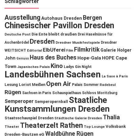
Schlagwörter
Ausstellung
Bergen
Autohaus Dresden
Chinesischer Pavillon Dresden
Die Ente bleibt draußen
Deutsche Post
Drei Haselnüsse für
Dresden
Aschenbrödel
Dresdner Musikfestspiele
Dresdner
Filmkritik
ElbUferei
Galerie Holger
WEITSICHT
Editorial
Film
Haus des Buches
John
Hope-Gala
HOPE Cape
Genuss
Kino
Town
Ladys Gin Night
Japanisches Palais
Landesbühnen Sachsen
La Saxe à Paris
Open Air
Lesung
Loriot
Meißen
Palais Sommer
Radebeul
Rügen
Schauspielhaus
Sachsen in Paris
Schloss Moritzburg
Staatliche
Semperoper
Semperopernball
Kunstsammlungen Dresden
Thalia
Staatsschauspiel Dresden
Städtische Galerie Dresden
Theaterzelt Rathen
Volksbank
Theater
Top Lounge
Waldbühne Rügen
Dresden-Bautzen eG