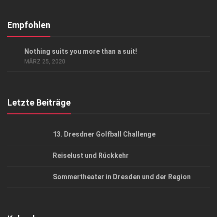
Abonnement
Kontakt, Impressum
Empfohlen
Datenschutzerklärung
ANZEIGE
/
LIFESTYLE
Nothing suits you more than a suit!
AGB
MÄRZ 25, 2020
Top Gesundheitsforum Dresden / Ostsachsen
Mediadaten
Letzte Beiträge
13. Dresdner Golfball Challenge
Reiselust und Rückkehr
Sommertheater in Dresden und der Region