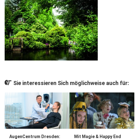
Gesellschaft
Kunst & Kultur
Lifestyle
Ausflug & Reise
Podcast
Top Branchen
SACHSEN IN PARIS
Sie interessieren Sich möglichweise auch für:
AugenCentrum Dresden:
Mit Magie & Happy End