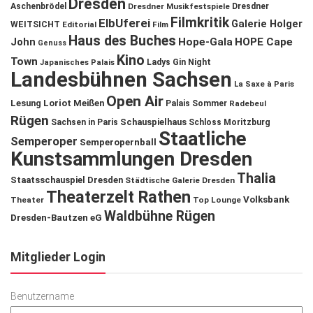
Dresden
Aschenbrödel
Dresdner Musikfestspiele
Dresdner
Filmkritik
ElbUferei
Galerie Holger
WEITSICHT
Editorial
Film
Haus des Buches
John
Hope-Gala
HOPE Cape
Genuss
Kino
Town
Ladys Gin Night
Japanisches Palais
Landesbühnen Sachsen
La Saxe à Paris
Open Air
Lesung
Loriot
Meißen
Palais Sommer
Radebeul
Rügen
Schauspielhaus
Sachsen in Paris
Schloss Moritzburg
Staatliche
Semperoper
Semperopernball
Kunstsammlungen Dresden
Thalia
Staatsschauspiel Dresden
Städtische Galerie Dresden
Theaterzelt Rathen
Volksbank
Theater
Top Lounge
Waldbühne Rügen
Dresden-Bautzen eG
Mitglieder Login
Benutzername