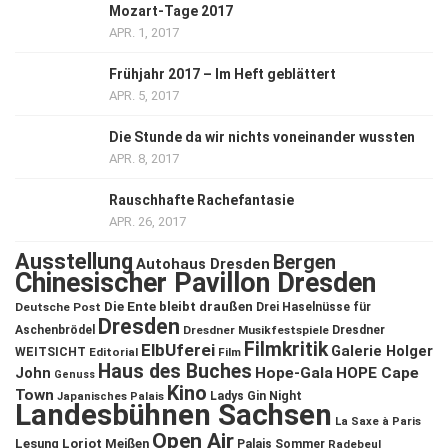
Mozart-Tage 2017
APR. 1, 2017
Frühjahr 2017 – Im Heft geblättert
APR. 5, 2017
Die Stunde da wir nichts voneinander wussten
APR. 8, 2017
Rauschhafte Rachefantasie
APR. 26, 2017
Ausstellung
Bergen
Autohaus Dresden
Chinesischer Pavillon Dresden
Die Ente bleibt draußen
Deutsche Post
Drei Haselnüsse für
Dresden
Aschenbrödel
Dresdner Musikfestspiele
Dresdner
Filmkritik
ElbUferei
Galerie Holger
WEITSICHT
Editorial
Film
Haus des Buches
John
Hope-Gala
HOPE Cape
Genuss
Kino
Town
Ladys Gin Night
Japanisches Palais
Landesbühnen Sachsen
La Saxe à Paris
Open Air
Lesung
Loriot
Meißen
Palais Sommer
Radebeul