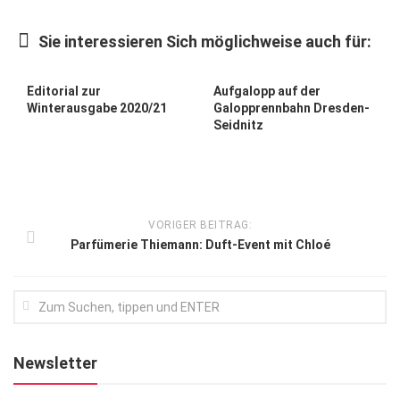
Kunst & Kultur
Sie interessieren Sich möglichweise auch für:
Lifestyle
Ausflug & Reise
Editorial zur
Aufgalopp auf der
Winterausgabe 2020/21
Galopprennbahn Dresden-
Podcast
Seidnitz
Top Branchen
SACHSEN IN PARIS
VORIGER BEITRAG:
Parfümerie Thiemann: Duft-Event mit Chloé
Newsletter