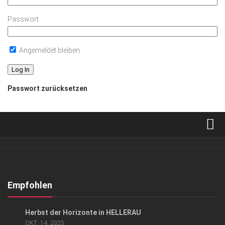
Passwort
Angemeldet bleiben
Passwort zurücksetzen
Verkaufsstellen
Abonnement
Kontakt, Impressum
Empfohlen
Datenschutzerklärung
KUNST & KULTUR
Herbst der Horizonte in HELLERAU
AGB
OKT. 14, 2025