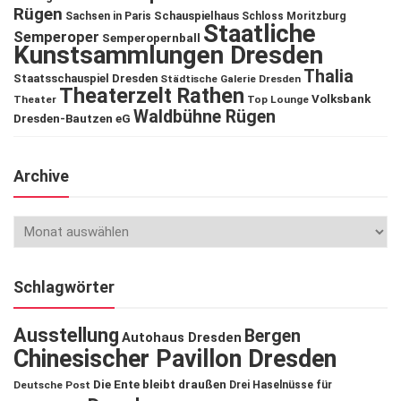
Rügen
Schauspielhaus
Sachsen in Paris
Schloss Moritzburg
Staatliche
Semperoper
Semperopernball
Kunstsammlungen Dresden
Thalia
Staatsschauspiel Dresden
Städtische Galerie Dresden
Theaterzelt Rathen
Volksbank
Theater
Top Lounge
Waldbühne Rügen
Dresden-Bautzen eG
Archive
Schlagwörter
Ausstellung
Bergen
Autohaus Dresden
Chinesischer Pavillon Dresden
Die Ente bleibt draußen
Deutsche Post
Drei Haselnüsse für