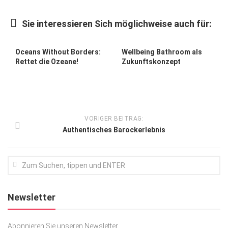
Kunst & Kultur
Sie interessieren Sich möglichweise auch für:
Lifestyle
Ausflug & Reise
Oceans Without Borders:
Wellbeing Bathroom als
Rettet die Ozeane!
Zukunftskonzept
Podcast
Top Branchen
SACHSEN IN PARIS
VORIGER BEITRAG:
Authentisches Barockerlebnis
Newsletter
Abonnieren Sie unseren Newsletter