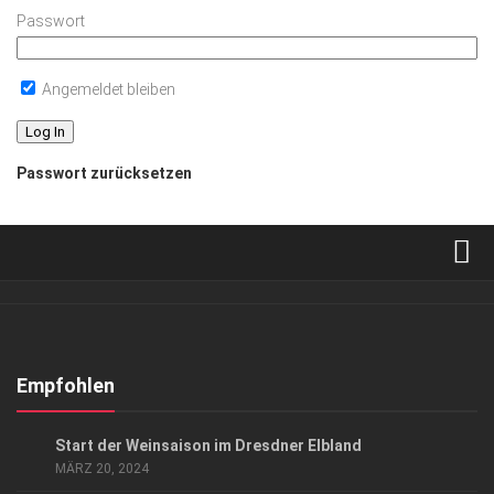
Passwort
Angemeldet bleiben
Passwort zurücksetzen
Verkaufsstellen
Abonnement
Kontakt, Impressum
Empfohlen
Datenschutzerklärung
ANZEIGE
/
EVENTS
/
GENUSS
/
HIGHLIGHTS
Start der Weinsaison im Dresdner Elbland
AGB
MÄRZ 20, 2024