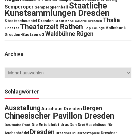
Staatliche
Semperoper
Semperopernball
Kunstsammlungen Dresden
Thalia
Staatsschauspiel Dresden
Städtische Galerie Dresden
Theaterzelt Rathen
Volksbank
Theater
Top Lounge
Waldbühne Rügen
Dresden-Bautzen eG
Archive
Schlagwörter
Ausstellung
Bergen
Autohaus Dresden
Chinesischer Pavillon Dresden
Die Ente bleibt draußen
Deutsche Post
Drei Haselnüsse für
Dresden
Aschenbrödel
Dresdner Musikfestspiele
Dresdner