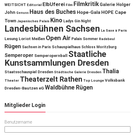
Filmkritik
ElbUferei
Galerie Holger
WEITSICHT
Editorial
Film
Haus des Buches
John
Hope-Gala
HOPE Cape
Genuss
Kino
Town
Ladys Gin Night
Japanisches Palais
Landesbühnen Sachsen
La Saxe à Paris
Open Air
Lesung
Loriot
Meißen
Palais Sommer
Radebeul
Rügen
Schauspielhaus
Sachsen in Paris
Schloss Moritzburg
Staatliche
Semperoper
Semperopernball
Kunstsammlungen Dresden
Thalia
Staatsschauspiel Dresden
Städtische Galerie Dresden
Theaterzelt Rathen
Volksbank
Theater
Top Lounge
Waldbühne Rügen
Dresden-Bautzen eG
Mitglieder Login
Benutzername