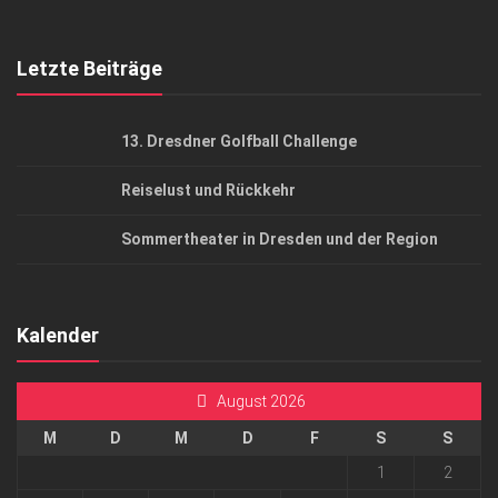
Top Gesundheitsforum Dresden / Ostsachsen
Mediadaten
Letzte Beiträge
13. Dresdner Golfball Challenge
Reiselust und Rückkehr
Sommertheater in Dresden und der Region
Kalender
August 2026
M
D
M
D
F
S
S
1
2