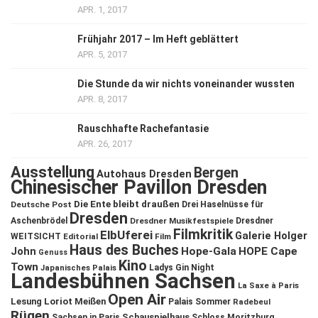
APR. 1, 2017
Frühjahr 2017 – Im Heft geblättert
APR. 5, 2017
Die Stunde da wir nichts voneinander wussten
APR. 8, 2017
Rauschhafte Rachefantasie
APR. 26, 2017
Ausstellung
Bergen
Autohaus Dresden
Chinesischer Pavillon Dresden
Die Ente bleibt draußen
Deutsche Post
Drei Haselnüsse für
Dresden
Aschenbrödel
Dresdner Musikfestspiele
Dresdner
Filmkritik
ElbUferei
Galerie Holger
WEITSICHT
Editorial
Film
Haus des Buches
John
Hope-Gala
HOPE Cape
Genuss
Kino
Town
Ladys Gin Night
Japanisches Palais
Landesbühnen Sachsen
La Saxe à Paris
Open Air
Lesung
Loriot
Meißen
Palais Sommer
Radebeul
Rügen
Schauspielhaus
Sachsen in Paris
Schloss Moritzburg