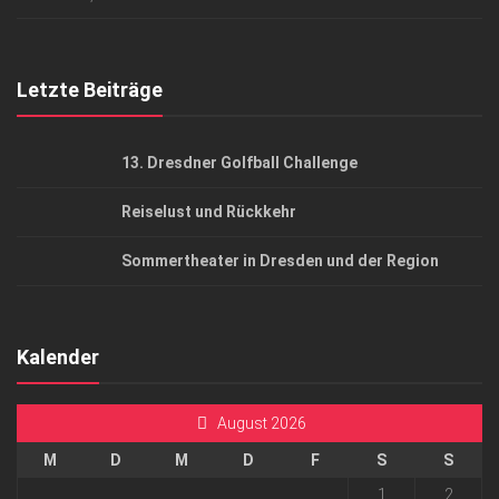
Top Gesundheitsforum Dresden / Ostsachsen
Mediadaten
Letzte Beiträge
13. Dresdner Golfball Challenge
Reiselust und Rückkehr
Sommertheater in Dresden und der Region
Kalender
August 2026
M
D
M
D
F
S
S
1
2