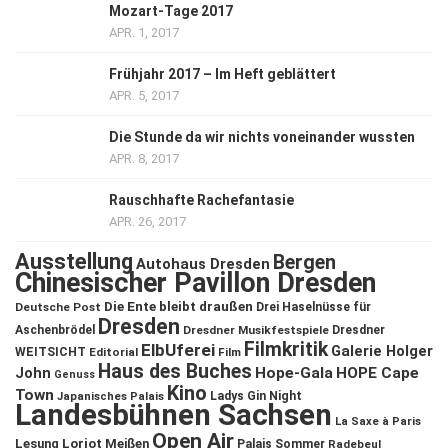
Mozart-Tage 2017
APR. 1, 2017
Frühjahr 2017 – Im Heft geblättert
APR. 5, 2017
Die Stunde da wir nichts voneinander wussten
APR. 8, 2017
Rauschhafte Rachefantasie
APR. 26, 2017
Ausstellung
Bergen
Autohaus Dresden
Chinesischer Pavillon Dresden
Die Ente bleibt draußen
Deutsche Post
Drei Haselnüsse für
Dresden
Aschenbrödel
Dresdner Musikfestspiele
Dresdner
Filmkritik
ElbUferei
Galerie Holger
WEITSICHT
Editorial
Film
Haus des Buches
John
Hope-Gala
HOPE Cape
Genuss
Kino
Town
Ladys Gin Night
Japanisches Palais
Landesbühnen Sachsen
La Saxe à Paris
Open Air
Lesung
Loriot
Meißen
Palais Sommer
Radebeul