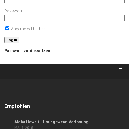
Passwort
Angemeldet bleiben
Passwort zurücksetzen
Verkaufsstellen
Abonnement
Kontakt, Impressum
Empfohlen
Datenschutzerklärung
GESELLSCHAFT
Aloha Hawaii – Loungewear-Verlosung
AGB
MAI 8, 2018