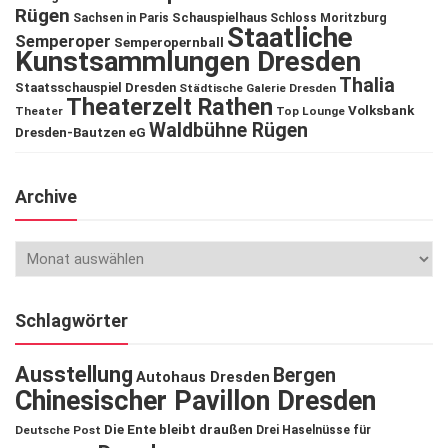
Rügen
Schauspielhaus
Sachsen in Paris
Schloss Moritzburg
Staatliche
Semperoper
Semperopernball
Kunstsammlungen Dresden
Thalia
Staatsschauspiel Dresden
Städtische Galerie Dresden
Theaterzelt Rathen
Volksbank
Theater
Top Lounge
Waldbühne Rügen
Dresden-Bautzen eG
Archive
Schlagwörter
Ausstellung
Bergen
Autohaus Dresden
Chinesischer Pavillon Dresden
Die Ente bleibt draußen
Deutsche Post
Drei Haselnüsse für