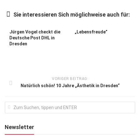
Kunst & Kultur
Sie interessieren Sich möglichweise auch für:
Lifestyle
Ausflug & Reise
Jürgen Vogel checkt die
„Lebensfreude”
Deutsche Post DHL in
Podcast
Dresden
Top Branchen
SACHSEN IN PARIS
VORIGER BEITRAG:
Natürlich schön! 10 Jahre „Ästhetik in Dresden“
Newsletter