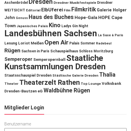
Dresden
Aschenbrödel
Dresdner Musikfestspiele
Dresdner
Filmkritik
ElbUferei
Galerie Holger
WEITSICHT
Editorial
Film
Haus des Buches
John
Hope-Gala
HOPE Cape
Genuss
Kino
Town
Ladys Gin Night
Japanisches Palais
Landesbühnen Sachsen
La Saxe à Paris
Open Air
Lesung
Loriot
Meißen
Palais Sommer
Radebeul
Rügen
Schauspielhaus
Sachsen in Paris
Schloss Moritzburg
Staatliche
Semperoper
Semperopernball
Kunstsammlungen Dresden
Thalia
Staatsschauspiel Dresden
Städtische Galerie Dresden
Theaterzelt Rathen
Volksbank
Theater
Top Lounge
Waldbühne Rügen
Dresden-Bautzen eG
Mitglieder Login
Benutzername