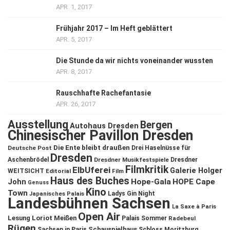
APR. 1, 2017
Frühjahr 2017 – Im Heft geblättert
APR. 5, 2017
Die Stunde da wir nichts voneinander wussten
APR. 8, 2017
Rauschhafte Rachefantasie
APR. 26, 2017
Ausstellung
Bergen
Autohaus Dresden
Chinesischer Pavillon Dresden
Die Ente bleibt draußen
Deutsche Post
Drei Haselnüsse für
Dresden
Aschenbrödel
Dresdner Musikfestspiele
Dresdner
Filmkritik
ElbUferei
Galerie Holger
WEITSICHT
Editorial
Film
Haus des Buches
John
Hope-Gala
HOPE Cape
Genuss
Kino
Town
Ladys Gin Night
Japanisches Palais
Landesbühnen Sachsen
La Saxe à Paris
Open Air
Lesung
Loriot
Meißen
Palais Sommer
Radebeul
Rügen
Schauspielhaus
Sachsen in Paris
Schloss Moritzburg