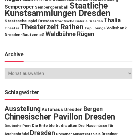
Staatliche
Semperoper
Semperopernball
Kunstsammlungen Dresden
Thalia
Staatsschauspiel Dresden
Städtische Galerie Dresden
Theaterzelt Rathen
Volksbank
Theater
Top Lounge
Waldbühne Rügen
Dresden-Bautzen eG
Archive
Schlagwörter
Ausstellung
Bergen
Autohaus Dresden
Chinesischer Pavillon Dresden
Die Ente bleibt draußen
Deutsche Post
Drei Haselnüsse für
Dresden
Aschenbrödel
Dresdner Musikfestspiele
Dresdner