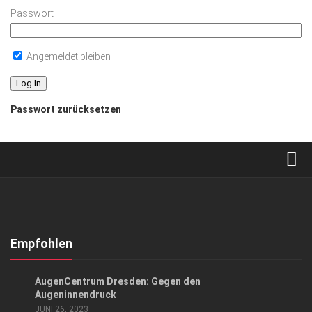
Passwort
Angemeldet bleiben
Passwort zurücksetzen
Verkaufsstellen
Abonnement
Kontakt, Impressum
Empfohlen
Datenschutzerklärung
ANZEIGE
/
GESUND & SCHÖN
AugenCentrum Dresden: Gegen den
AGB
Augeninnendruck
JUNI 26, 2023