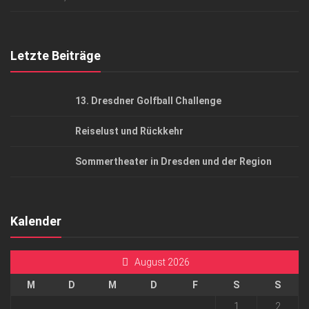
Top Gesundheitsforum Dresden / Ostsachsen
Mediadaten
Letzte Beiträge
13. Dresdner Golfball Challenge
Reiselust und Rückkehr
Sommertheater in Dresden und der Region
Kalender
August 2026
M
D
M
D
F
S
S
1
2