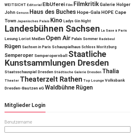
Filmkritik
ElbUferei
Galerie Holger
WEITSICHT
Editorial
Film
Haus des Buches
John
Hope-Gala
HOPE Cape
Genuss
Kino
Town
Ladys Gin Night
Japanisches Palais
Landesbühnen Sachsen
La Saxe à Paris
Open Air
Lesung
Loriot
Meißen
Palais Sommer
Radebeul
Rügen
Schauspielhaus
Sachsen in Paris
Schloss Moritzburg
Staatliche
Semperoper
Semperopernball
Kunstsammlungen Dresden
Thalia
Staatsschauspiel Dresden
Städtische Galerie Dresden
Theaterzelt Rathen
Volksbank
Theater
Top Lounge
Waldbühne Rügen
Dresden-Bautzen eG
Mitglieder Login
Benutzername