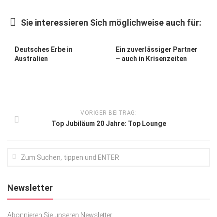
Kunst & Kultur
Sie interessieren Sich möglichweise auch für:
Lifestyle
Ausflug & Reise
Deutsches Erbe in
Ein zuverlässiger Partner
Australien
– auch in Krisenzeiten
Podcast
Top Branchen
SACHSEN IN PARIS
VORIGER BEITRAG:
Top Jubiläum 20 Jahre: Top Lounge
Newsletter
Abonnieren Sie unseren Newsletter