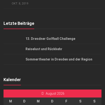
OKT. 8, 2019
Top Gesundheitsforum Dresden / Ostsachsen
Mediadaten
Letzte Beiträge
13. Dresdner Golfball Challenge
Reiselust und Rückkehr
Sommertheater in Dresden und der Region
Kalender
August 2026
M
D
M
D
F
S
S