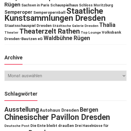
Rügen
Schauspielhaus
Sachsen in Paris
Schloss Moritzburg
Staatliche
Semperoper
Semperopernball
Kunstsammlungen Dresden
Thalia
Staatsschauspiel Dresden
Städtische Galerie Dresden
Theaterzelt Rathen
Volksbank
Theater
Top Lounge
Waldbühne Rügen
Dresden-Bautzen eG
Archive
Schlagwörter
Ausstellung
Bergen
Autohaus Dresden
Chinesischer Pavillon Dresden
Die Ente bleibt draußen
Deutsche Post
Drei Haselnüsse für