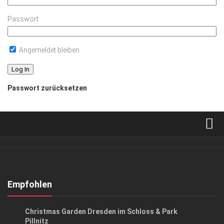
Passwort
Angemeldet bleiben
Passwort zurücksetzen
Verkaufsstellen
Abonnement
Kontakt, Impressum
Empfohlen
Datenschutzerklärung
GESELLSCHAFT
Christmas Garden Dresden im Schloss & Park
AGB
Pillnitz