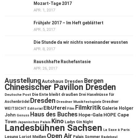
Mozart-Tage 2017
APR. 1, 2017
Frühjahr 2017 – Im Heft geblättert
APR. 5, 2017
Die Stunde da wir nichts voneinander wussten
APR. 8, 2017
Rauschhafte Rachefantasie
APR. 26, 2017
Ausstellung
Bergen
Autohaus Dresden
Chinesischer Pavillon Dresden
Die Ente bleibt draußen
Deutsche Post
Drei Haselnüsse für
Dresden
Aschenbrödel
Dresdner Musikfestspiele
Dresdner
Filmkritik
ElbUferei
Galerie Holger
WEITSICHT
Editorial
Film
Haus des Buches
John
Hope-Gala
HOPE Cape
Genuss
Kino
Town
Ladys Gin Night
Japanisches Palais
Landesbühnen Sachsen
La Saxe à Paris
Open Air
Lesung
Loriot
Meißen
Palais Sommer
Radebeul