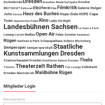
Dresden
Aschenbrödel
Dresdner Musikfestspiele
Dresdner
Filmkritik
ElbUferei
Galerie Holger
WEITSICHT
Editorial
Film
Haus des Buches
John
Hope-Gala
HOPE Cape
Genuss
Kino
Town
Ladys Gin Night
Japanisches Palais
Landesbühnen Sachsen
La Saxe à Paris
Open Air
Lesung
Loriot
Meißen
Palais Sommer
Radebeul
Rügen
Schauspielhaus
Sachsen in Paris
Schloss Moritzburg
Staatliche
Semperoper
Semperopernball
Kunstsammlungen Dresden
Thalia
Staatsschauspiel Dresden
Städtische Galerie Dresden
Theaterzelt Rathen
Volksbank
Theater
Top Lounge
Waldbühne Rügen
Dresden-Bautzen eG
Mitglieder Login
Benutzername