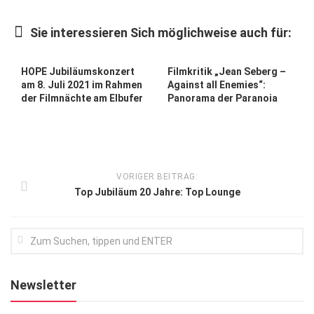
Kunst & Kultur
Sie interessieren Sich möglichweise auch für:
Lifestyle
Ausflug & Reise
HOPE Jubiläumskonzert
Filmkritik „Jean Seberg –
am 8. Juli 2021 im Rahmen
Against all Enemies“:
Podcast
der Filmnächte am Elbufer
Panorama der Paranoia
Top Branchen
SACHSEN IN PARIS
VORIGER BEITRAG:
Top Jubiläum 20 Jahre: Top Lounge
Newsletter