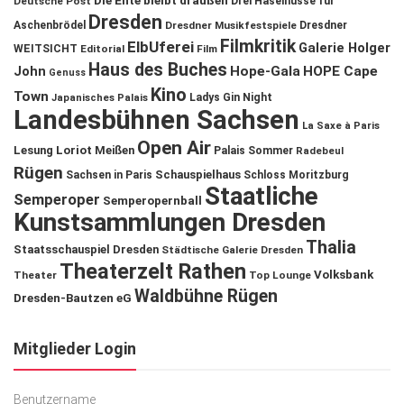
Die Ente bleibt draußen
Deutsche Post
Drei Haselnüsse für
Dresden
Aschenbrödel
Dresdner Musikfestspiele
Dresdner
Filmkritik
ElbUferei
Galerie Holger
WEITSICHT
Editorial
Film
Haus des Buches
John
Hope-Gala
HOPE Cape
Genuss
Kino
Town
Ladys Gin Night
Japanisches Palais
Landesbühnen Sachsen
La Saxe à Paris
Open Air
Lesung
Loriot
Meißen
Palais Sommer
Radebeul
Rügen
Schauspielhaus
Sachsen in Paris
Schloss Moritzburg
Staatliche
Semperoper
Semperopernball
Kunstsammlungen Dresden
Thalia
Staatsschauspiel Dresden
Städtische Galerie Dresden
Theaterzelt Rathen
Volksbank
Theater
Top Lounge
Waldbühne Rügen
Dresden-Bautzen eG
Mitglieder Login
Benutzername