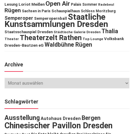
Open Air
Lesung
Loriot
Meißen
Palais Sommer
Radebeul
Rügen
Schauspielhaus
Sachsen in Paris
Schloss Moritzburg
Staatliche
Semperoper
Semperopernball
Kunstsammlungen Dresden
Thalia
Staatsschauspiel Dresden
Städtische Galerie Dresden
Theaterzelt Rathen
Volksbank
Theater
Top Lounge
Waldbühne Rügen
Dresden-Bautzen eG
Archive
Schlagwörter
Ausstellung
Bergen
Autohaus Dresden
Chinesischer Pavillon Dresden