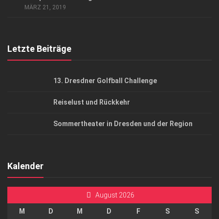
AGB
MÄRZ 21, 2019
Top Gesundheitsforum Dresden / Ostsachsen
Mediadaten
Letzte Beiträge
13. Dresdner Golfball Challenge
Reiselust und Rückkehr
Sommertheater in Dresden und der Region
Kalender
August 2026
M
D
M
D
F
S
S