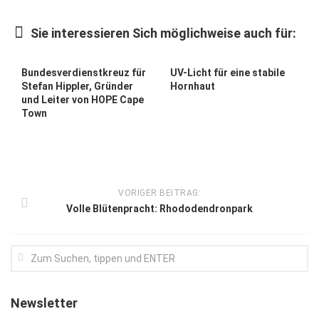
Kunst & Kultur
Sie interessieren Sich möglichweise auch für:
Lifestyle
Ausflug & Reise
Bundesverdienstkreuz für
UV-Licht für eine stabile
Stefan Hippler, Gründer
Hornhaut
Podcast
und Leiter von HOPE Cape
Town
Top Branchen
SACHSEN IN PARIS
VORIGER BEITRAG:
Volle Blütenpracht: Rhododendronpark
Newsletter