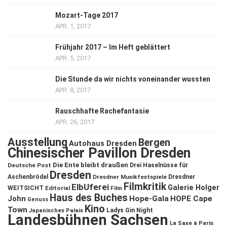
Mozart-Tage 2017
APR. 1, 2017
Frühjahr 2017 – Im Heft geblättert
APR. 5, 2017
Die Stunde da wir nichts voneinander wussten
APR. 8, 2017
Rauschhafte Rachefantasie
APR. 26, 2017
Ausstellung
Bergen
Autohaus Dresden
Chinesischer Pavillon Dresden
Die Ente bleibt draußen
Deutsche Post
Drei Haselnüsse für
Dresden
Aschenbrödel
Dresdner Musikfestspiele
Dresdner
Filmkritik
ElbUferei
Galerie Holger
WEITSICHT
Editorial
Film
Haus des Buches
John
Hope-Gala
HOPE Cape
Genuss
Kino
Town
Ladys Gin Night
Japanisches Palais
Landesbühnen Sachsen
La Saxe à Paris