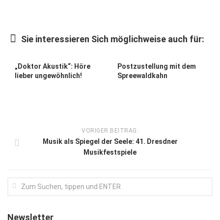
Kunst & Kultur
Lifestyle
Sie interessieren Sich möglichweise auch für:
Ausflug & Reise
„Doktor Akustik“: Höre
Postzustellung mit dem
Podcast
lieber ungewöhnlich!
Spreewaldkahn
Top Branchen
SACHSEN IN PARIS
VORIGER BEITRAG:
Musik als Spiegel der Seele: 41. Dresdner
Musikfestspiele
Newsletter