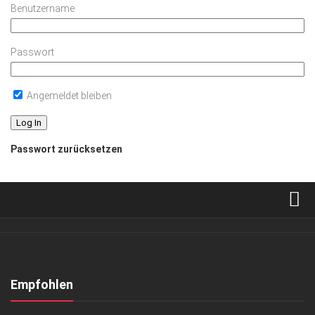
Benutzername
Passwort
Angemeldet bleiben
Passwort zurücksetzen
Verkaufsstellen
Abonnement
Kontakt, Impressum
Empfohlen
Datenschutzerklärung
GESELLSCHAFT
/
GESELLSCHAFT