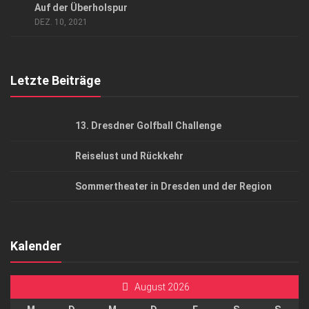
Auf der Überholspur
AGB
DEZ. 10, 2021
Top Gesundheitsforum Dresden / Ostsachsen
Mediadaten
Letzte Beiträge
13. Dresdner Golfball Challenge
Reiselust und Rückkehr
Sommertheater in Dresden und der Region
Kalender
August 2026