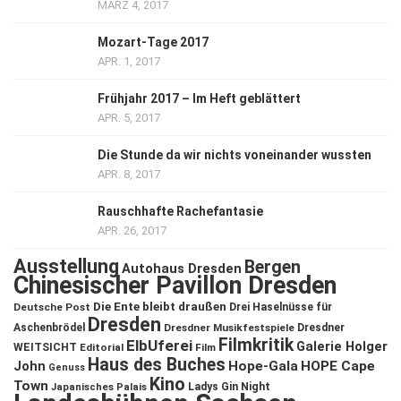
MÄRZ 4, 2017
Mozart-Tage 2017
APR. 1, 2017
Frühjahr 2017 – Im Heft geblättert
APR. 5, 2017
Die Stunde da wir nichts voneinander wussten
APR. 8, 2017
Rauschhafte Rachefantasie
APR. 26, 2017
Ausstellung
Bergen
Autohaus Dresden
Chinesischer Pavillon Dresden
Die Ente bleibt draußen
Deutsche Post
Drei Haselnüsse für
Dresden
Aschenbrödel
Dresdner Musikfestspiele
Dresdner
Filmkritik
ElbUferei
Galerie Holger
WEITSICHT
Editorial
Film
Haus des Buches
John
Hope-Gala
HOPE Cape
Genuss
Kino
Town
Ladys Gin Night
Japanisches Palais