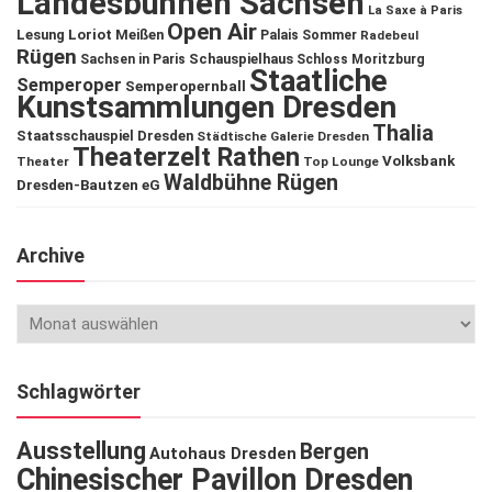
Landesbühnen Sachsen
La Saxe à Paris
Open Air
Lesung
Loriot
Meißen
Palais Sommer
Radebeul
Rügen
Schauspielhaus
Sachsen in Paris
Schloss Moritzburg
Staatliche
Semperoper
Semperopernball
Kunstsammlungen Dresden
Thalia
Staatsschauspiel Dresden
Städtische Galerie Dresden
Theaterzelt Rathen
Volksbank
Theater
Top Lounge
Waldbühne Rügen
Dresden-Bautzen eG
Archive
Schlagwörter
Ausstellung
Bergen
Autohaus Dresden
Chinesischer Pavillon Dresden