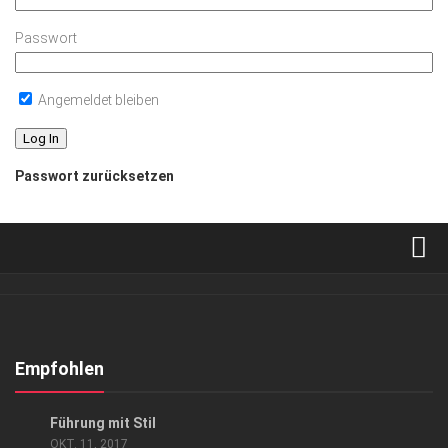
Passwort
Angemeldet bleiben
Passwort zurücksetzen
Verkaufsstellen
Abonnement
Kontakt, Impressum
Empfohlen
Datenschutzerklärung
ANZEIGE
/
GESCHÄFT
Führung mit Stil
AGB
OKT. 11, 2017