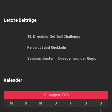
Top Gesundheitsforum Dresden / Ostsachsen
Mediadaten
Letzte Beiträge
13. Dresdner Golfball Challenge
Reiselust und Rückkehr
Sommertheater in Dresden und der Region
Kalender
August 2026
M
D
M
D
F
S
S
1
2