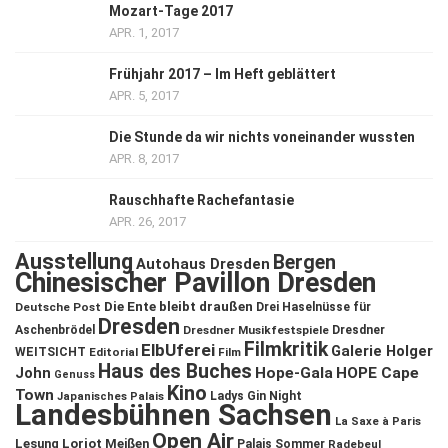
Mozart-Tage 2017
APR. 1, 2017
Frühjahr 2017 – Im Heft geblättert
APR. 5, 2017
Die Stunde da wir nichts voneinander wussten
APR. 8, 2017
Rauschhafte Rachefantasie
APR. 26, 2017
Ausstellung
Bergen
Autohaus Dresden
Chinesischer Pavillon Dresden
Die Ente bleibt draußen
Deutsche Post
Drei Haselnüsse für
Dresden
Aschenbrödel
Dresdner Musikfestspiele
Dresdner
Filmkritik
ElbUferei
Galerie Holger
WEITSICHT
Editorial
Film
Haus des Buches
John
Hope-Gala
HOPE Cape
Genuss
Kino
Town
Ladys Gin Night
Japanisches Palais
Landesbühnen Sachsen
La Saxe à Paris
Open Air
Lesung
Loriot
Meißen
Palais Sommer
Radebeul