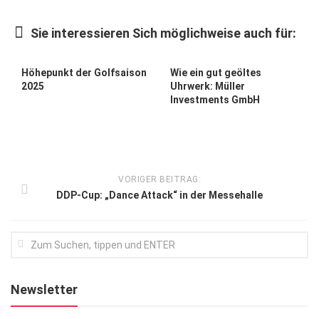
Kunst & Kultur
Sie interessieren Sich möglichweise auch für:
Lifestyle
Ausflug & Reise
Höhepunkt der Golfsaison
Wie ein gut geöltes
2025
Uhrwerk: Müller
Podcast
Investments GmbH
Top Branchen
SACHSEN IN PARIS
VORIGER BEITRAG:
DDP-Cup: „Dance Attack“ in der Messehalle
Newsletter