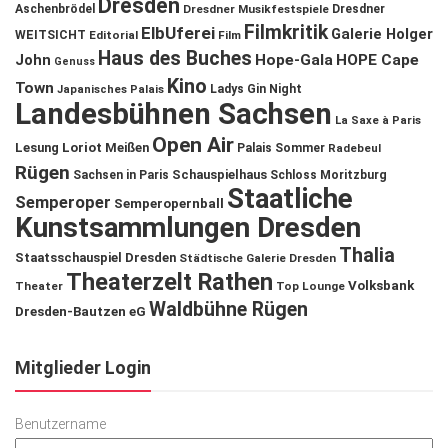
Dresden
Aschenbrödel
Dresdner Musikfestspiele
Dresdner
Filmkritik
ElbUferei
Galerie Holger
WEITSICHT
Editorial
Film
Haus des Buches
John
Hope-Gala
HOPE Cape
Genuss
Kino
Town
Ladys Gin Night
Japanisches Palais
Landesbühnen Sachsen
La Saxe à Paris
Open Air
Lesung
Loriot
Meißen
Palais Sommer
Radebeul
Rügen
Schauspielhaus
Sachsen in Paris
Schloss Moritzburg
Staatliche
Semperoper
Semperopernball
Kunstsammlungen Dresden
Thalia
Staatsschauspiel Dresden
Städtische Galerie Dresden
Theaterzelt Rathen
Volksbank
Theater
Top Lounge
Waldbühne Rügen
Dresden-Bautzen eG
Mitglieder Login
Benutzername