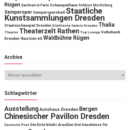
Rügen
Schauspielhaus
Sachsen in Paris
Schloss Moritzburg
Staatliche
Semperoper
Semperopernball
Kunstsammlungen Dresden
Thalia
Staatsschauspiel Dresden
Städtische Galerie Dresden
Theaterzelt Rathen
Volksbank
Theater
Top Lounge
Waldbühne Rügen
Dresden-Bautzen eG
Archive
Schlagwörter
Ausstellung
Bergen
Autohaus Dresden
Chinesischer Pavillon Dresden
Die Ente bleibt draußen
Deutsche Post
Drei Haselnüsse für