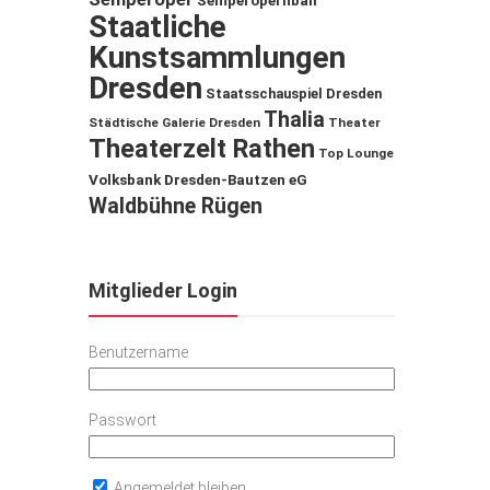
Semperopernball
Staatliche
Kunstsammlungen
Dresden
Staatsschauspiel Dresden
Thalia
Städtische Galerie Dresden
Theater
Theaterzelt Rathen
Top Lounge
Volksbank Dresden-Bautzen eG
Waldbühne Rügen
Mitglieder Login
Benutzername
Passwort
Angemeldet bleiben