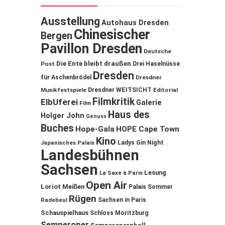
Ausstellung
Autohaus Dresden
Chinesischer
Bergen
Pavillon Dresden
Deutsche
Die Ente bleibt draußen
Post
Drei Haselnüsse
Dresden
für Aschenbrödel
Dresdner
Musikfestspiele
Dresdner WEITSICHT
Editorial
Filmkritik
ElbUferei
Galerie
Film
Haus des
Holger John
Genuss
Buches
Hope-Gala
HOPE Cape Town
Kino
Ladys Gin Night
Japanisches Palais
Landesbühnen
Sachsen
Lesung
La Saxe à Paris
Open Air
Loriot
Meißen
Palais Sommer
Rügen
Sachsen in Paris
Radebeul
Schauspielhaus
Schloss Moritzburg
Semperoper