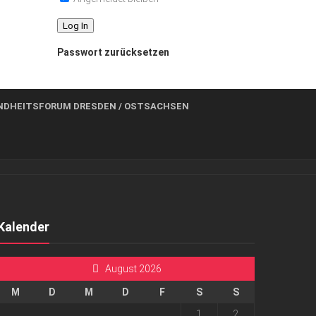
Passwort zurücksetzen
NDHEITSFORUM DRESDEN / OSTSACHSEN
Kalender
August 2026
M
D
M
D
F
S
S
1
2