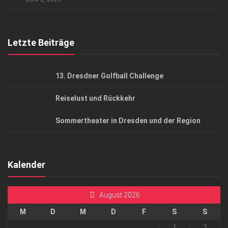
Top Gesundheitsforum Dresden / Ostsachsen
Mediadaten
Letzte Beiträge
13. Dresdner Golfball Challenge
Reiselust und Rückkehr
Sommertheater in Dresden und der Region
Kalender
August 2026
M
D
M
D
F
S
S
1
2