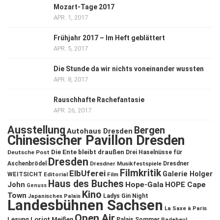
Mozart-Tage 2017
APR. 1, 2017
Frühjahr 2017 – Im Heft geblättert
APR. 5, 2017
Die Stunde da wir nichts voneinander wussten
APR. 8, 2017
Rauschhafte Rachefantasie
APR. 26, 2017
Ausstellung
Bergen
Autohaus Dresden
Chinesischer Pavillon Dresden
Die Ente bleibt draußen
Deutsche Post
Drei Haselnüsse für
Dresden
Aschenbrödel
Dresdner Musikfestspiele
Dresdner
Filmkritik
ElbUferei
Galerie Holger
WEITSICHT
Editorial
Film
Haus des Buches
John
Hope-Gala
HOPE Cape
Genuss
Kino
Town
Ladys Gin Night
Japanisches Palais
Landesbühnen Sachsen
La Saxe à Paris
Open Air
Lesung
Loriot
Meißen
Palais Sommer
Radebeul