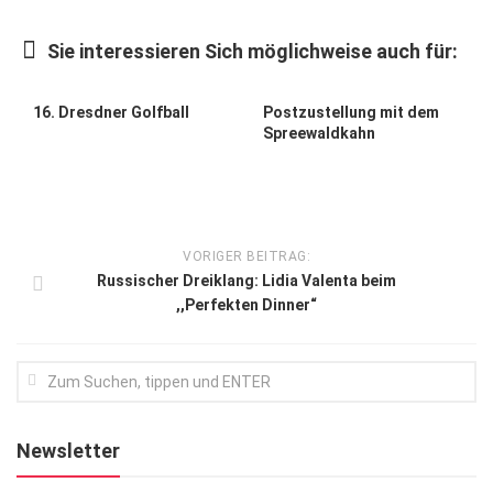
Kunst & Kultur
Sie interessieren Sich möglichweise auch für:
Lifestyle
Ausflug & Reise
16. Dresdner Golfball
Postzustellung mit dem
Spreewaldkahn
Podcast
Top Branchen
SACHSEN IN PARIS
VORIGER BEITRAG:
Russischer Dreiklang: Lidia Valenta beim
,,Perfekten Dinner“
Newsletter