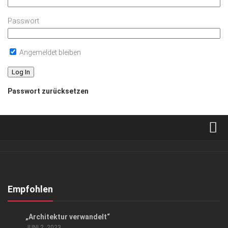
Passwort
Angemeldet bleiben
Passwort zurücksetzen
Verkaufsstellen
Abonnement
Kontakt, Impressum
Empfohlen
Datenschutzerklärung
EVENTS
„Architektur verwandelt“
AGB
JUNI 2, 2023