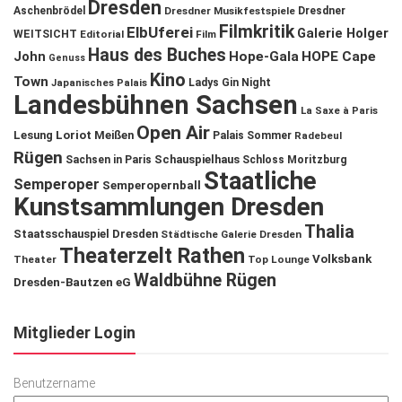
Dresden
Aschenbrödel
Dresdner Musikfestspiele
Dresdner
Filmkritik
ElbUferei
Galerie Holger
WEITSICHT
Editorial
Film
Haus des Buches
John
Hope-Gala
HOPE Cape
Genuss
Kino
Town
Ladys Gin Night
Japanisches Palais
Landesbühnen Sachsen
La Saxe à Paris
Open Air
Lesung
Loriot
Meißen
Palais Sommer
Radebeul
Rügen
Schauspielhaus
Sachsen in Paris
Schloss Moritzburg
Staatliche
Semperoper
Semperopernball
Kunstsammlungen Dresden
Thalia
Staatsschauspiel Dresden
Städtische Galerie Dresden
Theaterzelt Rathen
Volksbank
Theater
Top Lounge
Waldbühne Rügen
Dresden-Bautzen eG
Mitglieder Login
Benutzername