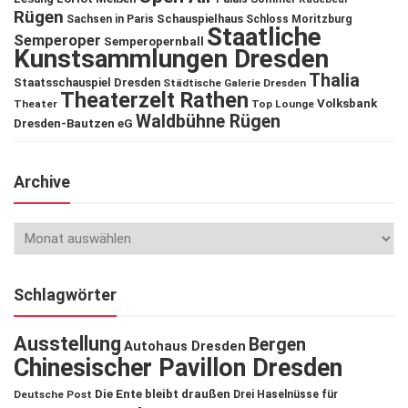
Rügen
Schauspielhaus
Sachsen in Paris
Schloss Moritzburg
Staatliche
Semperoper
Semperopernball
Kunstsammlungen Dresden
Thalia
Staatsschauspiel Dresden
Städtische Galerie Dresden
Theaterzelt Rathen
Volksbank
Theater
Top Lounge
Waldbühne Rügen
Dresden-Bautzen eG
Archive
Schlagwörter
Ausstellung
Bergen
Autohaus Dresden
Chinesischer Pavillon Dresden
Die Ente bleibt draußen
Deutsche Post
Drei Haselnüsse für