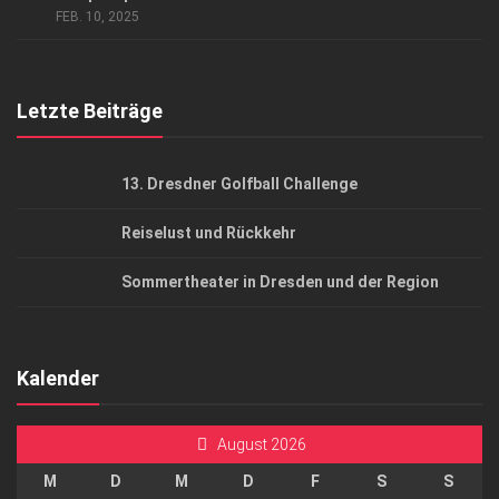
FEB. 10, 2025
Top Gesundheitsforum Dresden / Ostsachsen
Mediadaten
Letzte Beiträge
13. Dresdner Golfball Challenge
Reiselust und Rückkehr
Sommertheater in Dresden und der Region
Kalender
August 2026
M
D
M
D
F
S
S