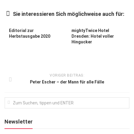
Kunst & Kultur
Sie interessieren Sich möglichweise auch für:
Lifestyle
Ausflug & Reise
Editorial zur
mightyTwice Hotel
Herbstausgabe 2020
Dresden: Hotel voller
Podcast
Hingucker
Top Branchen
SACHSEN IN PARIS
VORIGER BEITRAG:
Peter Escher – der Mann für alle Fälle
Newsletter