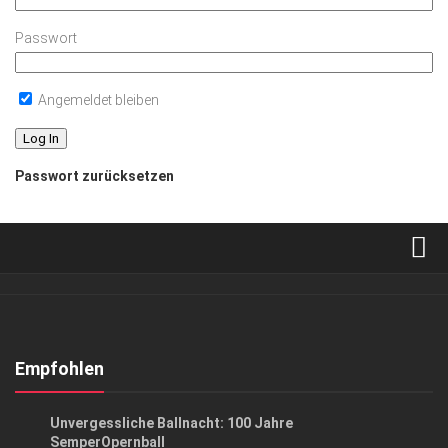
Passwort
Angemeldet bleiben
Passwort zurücksetzen
Verkaufsstellen
Abonnement
Kontakt, Impressum
Empfohlen
Datenschutzerklärung
EVENTS
/
GESELLSCHAFT
Unvergessliche Ballnacht: 100 Jahre
AGB
SemperOpernball