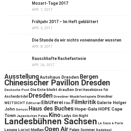
Mozart-Tage 2017
APR. 1, 2017
Frühjahr 2017 – Im Heft geblättert
APR. 5, 2017
Die Stunde da wir nichts voneinander wussten
APR. 8, 2017
Rauschhafte Rachefantasie
APR. 26, 2017
Ausstellung
Bergen
Autohaus Dresden
Chinesischer Pavillon Dresden
Die Ente bleibt draußen
Deutsche Post
Drei Haselnüsse für
Dresden
Aschenbrödel
Dresdner Musikfestspiele
Dresdner
Filmkritik
ElbUferei
Galerie Holger
WEITSICHT
Editorial
Film
Haus des Buches
John
Hope-Gala
HOPE Cape
Genuss
Kino
Town
Ladys Gin Night
Japanisches Palais
Landesbühnen Sachsen
La Saxe à Paris
Open Air
Lesung
Loriot
Meißen
Palais Sommer
Radebeul