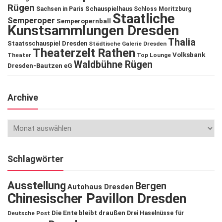
Rügen
Schauspielhaus
Sachsen in Paris
Schloss Moritzburg
Staatliche
Semperoper
Semperopernball
Kunstsammlungen Dresden
Thalia
Staatsschauspiel Dresden
Städtische Galerie Dresden
Theaterzelt Rathen
Volksbank
Theater
Top Lounge
Waldbühne Rügen
Dresden-Bautzen eG
Archive
Schlagwörter
Ausstellung
Bergen
Autohaus Dresden
Chinesischer Pavillon Dresden
Die Ente bleibt draußen
Deutsche Post
Drei Haselnüsse für