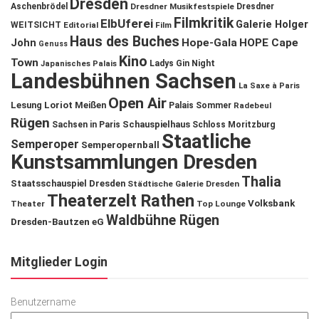
Dresden
Aschenbrödel
Dresdner Musikfestspiele
Dresdner
Filmkritik
ElbUferei
Galerie Holger
WEITSICHT
Editorial
Film
Haus des Buches
John
Hope-Gala
HOPE Cape
Genuss
Kino
Town
Ladys Gin Night
Japanisches Palais
Landesbühnen Sachsen
La Saxe à Paris
Open Air
Lesung
Loriot
Meißen
Palais Sommer
Radebeul
Rügen
Schauspielhaus
Sachsen in Paris
Schloss Moritzburg
Staatliche
Semperoper
Semperopernball
Kunstsammlungen Dresden
Thalia
Staatsschauspiel Dresden
Städtische Galerie Dresden
Theaterzelt Rathen
Volksbank
Theater
Top Lounge
Waldbühne Rügen
Dresden-Bautzen eG
Mitglieder Login
Benutzername