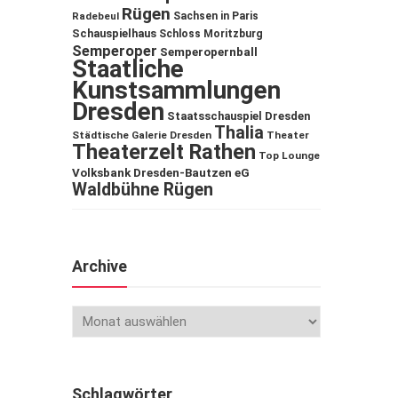
Rügen
Sachsen in Paris
Radebeul
Schauspielhaus
Schloss Moritzburg
Semperoper
Semperopernball
Staatliche
Kunstsammlungen
Dresden
Staatsschauspiel Dresden
Thalia
Städtische Galerie Dresden
Theater
Theaterzelt Rathen
Top Lounge
Volksbank Dresden-Bautzen eG
Waldbühne Rügen
Archive
Schlagwörter