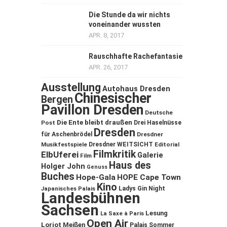
Die Stunde da wir nichts
voneinander wussten
APR. 8, 2017
Rauschhafte Rachefantasie
APR. 26, 2017
Ausstellung
Autohaus Dresden
Chinesischer
Bergen
Pavillon Dresden
Deutsche
Die Ente bleibt draußen
Post
Drei Haselnüsse
Dresden
für Aschenbrödel
Dresdner
Musikfestspiele
Dresdner WEITSICHT
Editorial
Filmkritik
ElbUferei
Galerie
Film
Haus des
Holger John
Genuss
Buches
Hope-Gala
HOPE Cape Town
Kino
Ladys Gin Night
Japanisches Palais
Landesbühnen
Sachsen
Lesung
La Saxe à Paris
Open Air
Loriot
Meißen
Palais Sommer