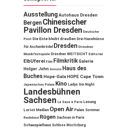
Ausstellung
Autohaus Dresden
Chinesischer
Bergen
Pavillon Dresden
Deutsche
Die Ente bleibt draußen
Post
Drei Haselnüsse
Dresden
für Aschenbrödel
Dresdner
Musikfestspiele
Dresdner WEITSICHT
Editorial
Filmkritik
ElbUferei
Galerie
Film
Haus des
Holger John
Genuss
Buches
Hope-Gala
HOPE Cape Town
Kino
Ladys Gin Night
Japanisches Palais
Landesbühnen
Sachsen
Lesung
La Saxe à Paris
Open Air
Loriot
Meißen
Palais Sommer
Rügen
Sachsen in Paris
Radebeul
Schauspielhaus
Schloss Moritzburg