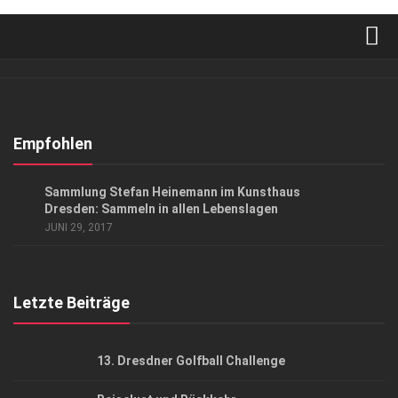
Verkaufsstellen
Abonnement
Kontakt, Impressum
Empfohlen
Datenschutzerklärung
KUNST & KULTUR
Sammlung Stefan Heinemann im Kunsthaus
AGB
Dresden: Sammeln in allen Lebenslagen
JUNI 29, 2017
Top Gesundheitsforum Dresden / Ostsachsen
Mediadaten
Letzte Beiträge
13. Dresdner Golfball Challenge