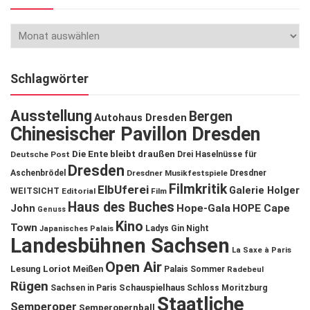
Schlagwörter
Ausstellung
Bergen
Autohaus Dresden
Chinesischer Pavillon Dresden
Die Ente bleibt draußen
Deutsche Post
Drei Haselnüsse für
Dresden
Aschenbrödel
Dresdner Musikfestspiele
Dresdner
Filmkritik
ElbUferei
Galerie Holger
WEITSICHT
Editorial
Film
Haus des Buches
John
Hope-Gala
HOPE Cape
Genuss
Kino
Town
Ladys Gin Night
Japanisches Palais
Landesbühnen Sachsen
La Saxe à Paris
Open Air
Lesung
Loriot
Meißen
Palais Sommer
Radebeul
Rügen
Schauspielhaus
Sachsen in Paris
Schloss Moritzburg
Staatliche
Semperoper
Semperopernball