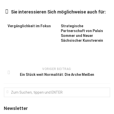
Kunst & Kultur
Sie interessieren Sich möglichweise auch für:
Lifestyle
Ausflug & Reise
Vergänglichkeit im Fokus
Strategische
Partnerschaft von Palais
Podcast
Sommer und Neuer
Sächsischer Kunstverein
Top Branchen
SACHSEN IN PARIS
VORIGER BEITRAG:
Ein Stück weit Normalität: Die Arche Meißen
Newsletter