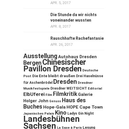
APR. 5, 2017
Die Stunde da wir nichts
voneinander wussten
APR. 8, 2017
Rauschhafte Rachefantasie
APR. 26, 2017
Ausstellung
Autohaus Dresden
Chinesischer
Bergen
Pavillon Dresden
Deutsche
Die Ente bleibt draußen
Post
Drei Haselnüsse
Dresden
für Aschenbrödel
Dresdner
Musikfestspiele
Dresdner WEITSICHT
Editorial
Filmkritik
ElbUferei
Galerie
Film
Haus des
Holger John
Genuss
Buches
Hope-Gala
HOPE Cape Town
Kino
Ladys Gin Night
Japanisches Palais
Landesbühnen
Sachsen
Lesung
La Saxe à Paris