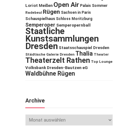
Open Air
Loriot
Meißen
Palais Sommer
Rügen
Sachsen in Paris
Radebeul
Schauspielhaus
Schloss Moritzburg
Semperoper
Semperopernball
Staatliche
Kunstsammlungen
Dresden
Staatsschauspiel Dresden
Thalia
Städtische Galerie Dresden
Theater
Theaterzelt Rathen
Top Lounge
Volksbank Dresden-Bautzen eG
Waldbühne Rügen
Archive