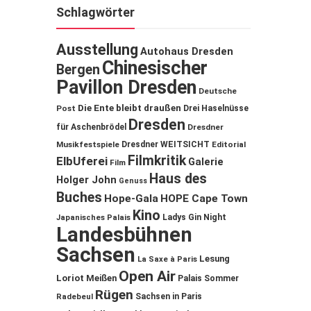
Schlagwörter
Ausstellung
Autohaus Dresden
Chinesischer
Bergen
Pavillon Dresden
Deutsche
Die Ente bleibt draußen
Post
Drei Haselnüsse
Dresden
für Aschenbrödel
Dresdner
Musikfestspiele
Dresdner WEITSICHT
Editorial
Filmkritik
ElbUferei
Galerie
Film
Haus des
Holger John
Genuss
Buches
Hope-Gala
HOPE Cape Town
Kino
Ladys Gin Night
Japanisches Palais
Landesbühnen
Sachsen
Lesung
La Saxe à Paris
Open Air
Loriot
Meißen
Palais Sommer
Rügen
Sachsen in Paris
Radebeul