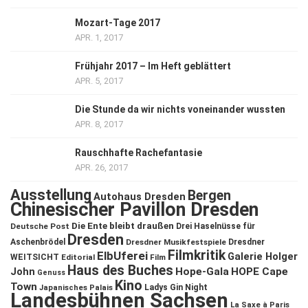
Mozart-Tage 2017
APR. 1, 2017
Frühjahr 2017 – Im Heft geblättert
APR. 5, 2017
Die Stunde da wir nichts voneinander wussten
APR. 8, 2017
Rauschhafte Rachefantasie
APR. 26, 2017
Ausstellung
Bergen
Autohaus Dresden
Chinesischer Pavillon Dresden
Die Ente bleibt draußen
Deutsche Post
Drei Haselnüsse für
Dresden
Aschenbrödel
Dresdner Musikfestspiele
Dresdner
Filmkritik
ElbUferei
Galerie Holger
WEITSICHT
Editorial
Film
Haus des Buches
John
Hope-Gala
HOPE Cape
Genuss
Kino
Town
Ladys Gin Night
Japanisches Palais
Landesbühnen Sachsen
La Saxe à Paris