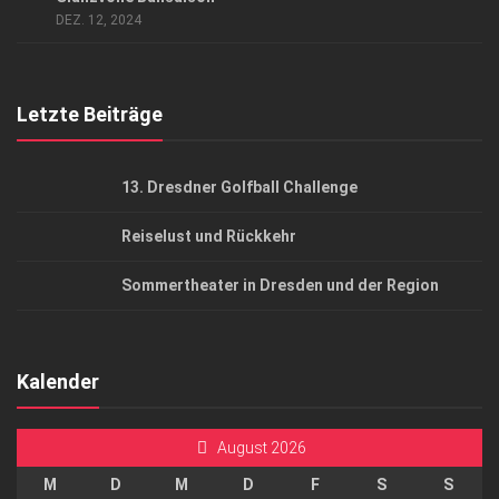
AGB
DEZ. 12, 2024
Top Gesundheitsforum Dresden / Ostsachsen
Mediadaten
Letzte Beiträge
13. Dresdner Golfball Challenge
Reiselust und Rückkehr
Sommertheater in Dresden und der Region
Kalender
August 2026
M
D
M
D
F
S
S