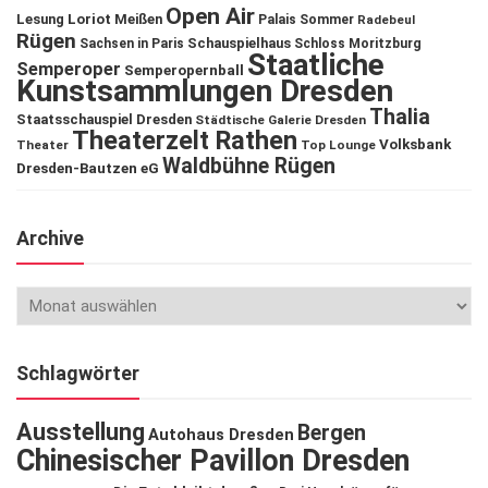
Open Air
Lesung
Loriot
Meißen
Palais Sommer
Radebeul
Rügen
Schauspielhaus
Sachsen in Paris
Schloss Moritzburg
Staatliche
Semperoper
Semperopernball
Kunstsammlungen Dresden
Thalia
Staatsschauspiel Dresden
Städtische Galerie Dresden
Theaterzelt Rathen
Volksbank
Theater
Top Lounge
Waldbühne Rügen
Dresden-Bautzen eG
Archive
Schlagwörter
Ausstellung
Bergen
Autohaus Dresden
Chinesischer Pavillon Dresden