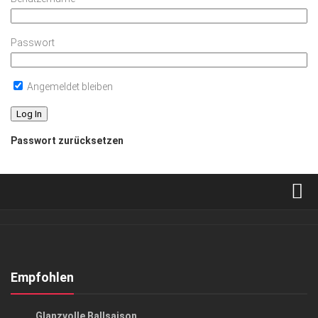
Passwort
Angemeldet bleiben
Passwort zurücksetzen
Verkaufsstellen
Abonnement
Kontakt, Impressum
Empfohlen
Datenschutzerklärung
GESELLSCHAFT
Glanzvolle Ballsaison