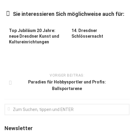
Kunst & Kultur
Sie interessieren Sich möglichweise auch für:
Lifestyle
Ausflug & Reise
Top Jubiläum 20 Jahre:
14. Dresdner
neue Dresdner Kunst und
Schlössernacht
Podcast
Kultureinrichtungen
Top Branchen
SACHSEN IN PARIS
VORIGER BEITRAG:
Paradies für Hobbysportler und Profis:
Ballsportarene
Newsletter