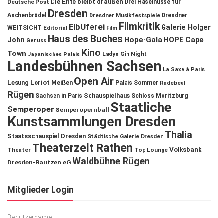
Die Ente bleibt draußen
Deutsche Post
Drei Haselnüsse für
Dresden
Aschenbrödel
Dresdner Musikfestspiele
Dresdner
Filmkritik
ElbUferei
Galerie Holger
WEITSICHT
Editorial
Film
Haus des Buches
John
Hope-Gala
HOPE Cape
Genuss
Kino
Town
Ladys Gin Night
Japanisches Palais
Landesbühnen Sachsen
La Saxe à Paris
Open Air
Lesung
Loriot
Meißen
Palais Sommer
Radebeul
Rügen
Schauspielhaus
Sachsen in Paris
Schloss Moritzburg
Staatliche
Semperoper
Semperopernball
Kunstsammlungen Dresden
Thalia
Staatsschauspiel Dresden
Städtische Galerie Dresden
Theaterzelt Rathen
Volksbank
Theater
Top Lounge
Waldbühne Rügen
Dresden-Bautzen eG
Mitglieder Login
Benutzername