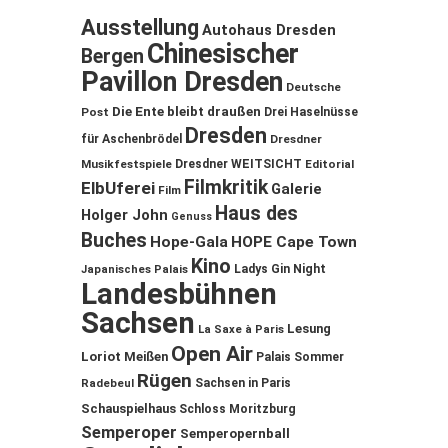
Ausstellung
Autohaus Dresden
Chinesischer
Bergen
Pavillon Dresden
Deutsche
Die Ente bleibt draußen
Post
Drei Haselnüsse
Dresden
für Aschenbrödel
Dresdner
Musikfestspiele
Dresdner WEITSICHT
Editorial
Filmkritik
ElbUferei
Galerie
Film
Haus des
Holger John
Genuss
Buches
Hope-Gala
HOPE Cape Town
Kino
Ladys Gin Night
Japanisches Palais
Landesbühnen
Sachsen
Lesung
La Saxe à Paris
Open Air
Loriot
Meißen
Palais Sommer
Rügen
Sachsen in Paris
Radebeul
Schauspielhaus
Schloss Moritzburg
Semperoper
Semperopernball