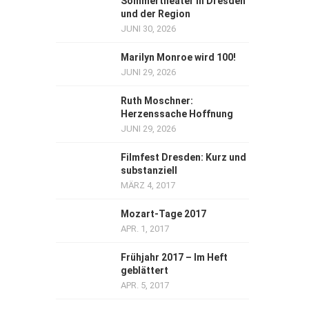
Sommertheater in Dresden
und der Region
JUNI 30, 2026
Marilyn Monroe wird 100!
JUNI 29, 2026
Ruth Moschner:
Herzenssache Hoffnung
JUNI 29, 2026
Filmfest Dresden: Kurz und
substanziell
MÄRZ 4, 2017
Mozart-Tage 2017
APR. 1, 2017
Frühjahr 2017 – Im Heft
geblättert
APR. 5, 2017