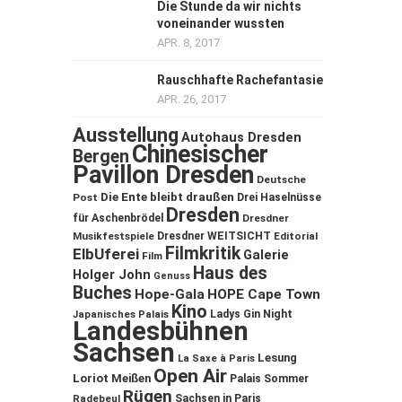
Die Stunde da wir nichts
voneinander wussten
APR. 8, 2017
Rauschhafte Rachefantasie
APR. 26, 2017
Ausstellung
Autohaus Dresden
Chinesischer
Bergen
Pavillon Dresden
Deutsche
Die Ente bleibt draußen
Post
Drei Haselnüsse
Dresden
für Aschenbrödel
Dresdner
Musikfestspiele
Dresdner WEITSICHT
Editorial
Filmkritik
ElbUferei
Galerie
Film
Haus des
Holger John
Genuss
Buches
Hope-Gala
HOPE Cape Town
Kino
Ladys Gin Night
Japanisches Palais
Landesbühnen
Sachsen
Lesung
La Saxe à Paris
Open Air
Loriot
Meißen
Palais Sommer
Rügen
Sachsen in Paris
Radebeul