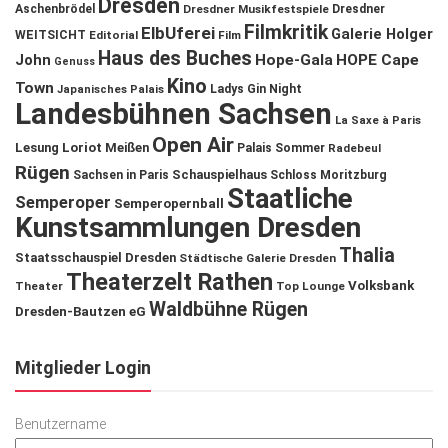
Dresden
Aschenbrödel
Dresdner Musikfestspiele
Dresdner
Filmkritik
ElbUferei
Galerie Holger
WEITSICHT
Editorial
Film
Haus des Buches
John
Hope-Gala
HOPE Cape
Genuss
Kino
Town
Ladys Gin Night
Japanisches Palais
Landesbühnen Sachsen
La Saxe à Paris
Open Air
Lesung
Loriot
Meißen
Palais Sommer
Radebeul
Rügen
Schauspielhaus
Sachsen in Paris
Schloss Moritzburg
Staatliche
Semperoper
Semperopernball
Kunstsammlungen Dresden
Thalia
Staatsschauspiel Dresden
Städtische Galerie Dresden
Theaterzelt Rathen
Volksbank
Theater
Top Lounge
Waldbühne Rügen
Dresden-Bautzen eG
Mitglieder Login
Benutzername