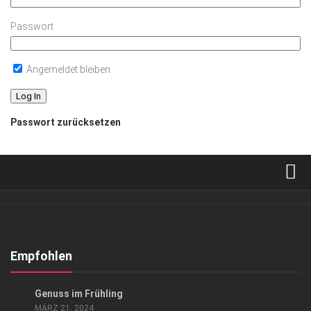
Passwort
Angemeldet bleiben
Passwort zurücksetzen
Verkaufsstellen
Abonnement
Kontakt, Impressum
Empfohlen
Datenschutzerklärung
GENUSS
Genuss im Frühling
AGB
MÄRZ 21, 2024