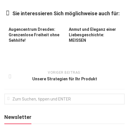
Kunst & Kultur
Sie interessieren Sich möglichweise auch für:
Lifestyle
Ausflug & Reise
Augencentrum Dresden:
Anmut und Eleganz einer
Grenzenlose Freiheit ohne
Liebesgeschichte:
Podcast
Sehhilfe!
MEISSEN
Top Branchen
SACHSEN IN PARIS
VORIGER BEITRAG:
Unsere Strategien für Ihr Produkt
Newsletter