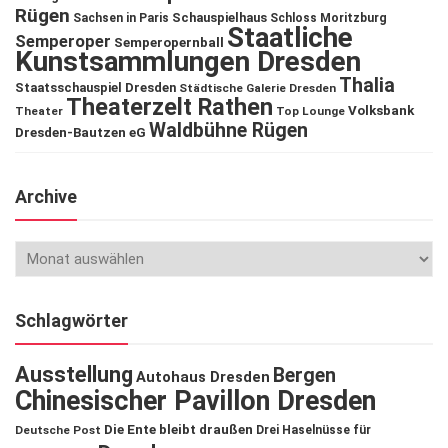
Rügen
Schauspielhaus
Sachsen in Paris
Schloss Moritzburg
Staatliche
Semperoper
Semperopernball
Kunstsammlungen Dresden
Thalia
Staatsschauspiel Dresden
Städtische Galerie Dresden
Theaterzelt Rathen
Volksbank
Theater
Top Lounge
Waldbühne Rügen
Dresden-Bautzen eG
Archive
Schlagwörter
Ausstellung
Bergen
Autohaus Dresden
Chinesischer Pavillon Dresden
Die Ente bleibt draußen
Deutsche Post
Drei Haselnüsse für