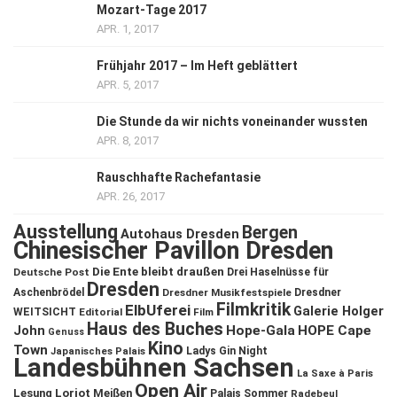
Mozart-Tage 2017
APR. 1, 2017
Frühjahr 2017 – Im Heft geblättert
APR. 5, 2017
Die Stunde da wir nichts voneinander wussten
APR. 8, 2017
Rauschhafte Rachefantasie
APR. 26, 2017
Ausstellung
Bergen
Autohaus Dresden
Chinesischer Pavillon Dresden
Die Ente bleibt draußen
Deutsche Post
Drei Haselnüsse für
Dresden
Aschenbrödel
Dresdner Musikfestspiele
Dresdner
Filmkritik
ElbUferei
Galerie Holger
WEITSICHT
Editorial
Film
Haus des Buches
John
Hope-Gala
HOPE Cape
Genuss
Kino
Town
Ladys Gin Night
Japanisches Palais
Landesbühnen Sachsen
La Saxe à Paris
Open Air
Lesung
Loriot
Meißen
Palais Sommer
Radebeul