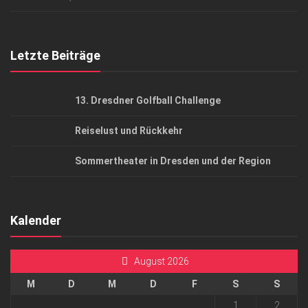
Top Gesundheitsforum Dresden / Ostsachsen
Mediadaten
Letzte Beiträge
13. Dresdner Golfball Challenge
Reiselust und Rückkehr
Sommertheater in Dresden und der Region
Kalender
August 2026
M
D
M
D
F
S
S
1
2