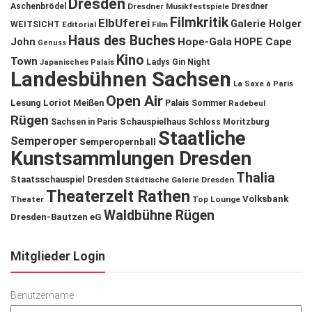
Dresden
Aschenbrödel
Dresdner Musikfestspiele
Dresdner
Filmkritik
ElbUferei
Galerie Holger
WEITSICHT
Editorial
Film
Haus des Buches
John
Hope-Gala
HOPE Cape
Genuss
Kino
Town
Ladys Gin Night
Japanisches Palais
Landesbühnen Sachsen
La Saxe à Paris
Open Air
Lesung
Loriot
Meißen
Palais Sommer
Radebeul
Rügen
Schauspielhaus
Sachsen in Paris
Schloss Moritzburg
Staatliche
Semperoper
Semperopernball
Kunstsammlungen Dresden
Thalia
Staatsschauspiel Dresden
Städtische Galerie Dresden
Theaterzelt Rathen
Volksbank
Theater
Top Lounge
Waldbühne Rügen
Dresden-Bautzen eG
Mitglieder Login
Benutzername