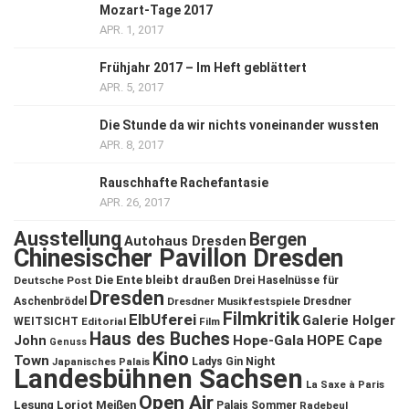
Mozart-Tage 2017
APR. 1, 2017
Frühjahr 2017 – Im Heft geblättert
APR. 5, 2017
Die Stunde da wir nichts voneinander wussten
APR. 8, 2017
Rauschhafte Rachefantasie
APR. 26, 2017
Ausstellung
Bergen
Autohaus Dresden
Chinesischer Pavillon Dresden
Die Ente bleibt draußen
Deutsche Post
Drei Haselnüsse für
Dresden
Aschenbrödel
Dresdner Musikfestspiele
Dresdner
Filmkritik
ElbUferei
Galerie Holger
WEITSICHT
Editorial
Film
Haus des Buches
John
Hope-Gala
HOPE Cape
Genuss
Kino
Town
Ladys Gin Night
Japanisches Palais
Landesbühnen Sachsen
La Saxe à Paris
Open Air
Lesung
Loriot
Meißen
Palais Sommer
Radebeul