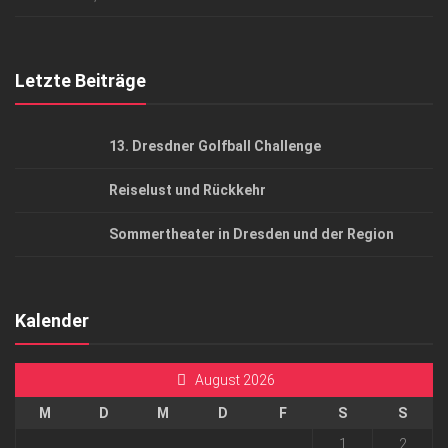
Top Gesundheitsforum Dresden / Ostsachsen
Mediadaten
Letzte Beiträge
13. Dresdner Golfball Challenge
Reiselust und Rückkehr
Sommertheater in Dresden und der Region
Kalender
August 2026
M
D
M
D
F
S
S
1
2