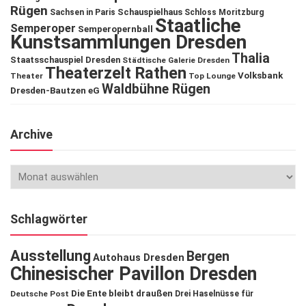
Rügen
Schauspielhaus
Sachsen in Paris
Schloss Moritzburg
Staatliche
Semperoper
Semperopernball
Kunstsammlungen Dresden
Thalia
Staatsschauspiel Dresden
Städtische Galerie Dresden
Theaterzelt Rathen
Volksbank
Theater
Top Lounge
Waldbühne Rügen
Dresden-Bautzen eG
Archive
Schlagwörter
Ausstellung
Bergen
Autohaus Dresden
Chinesischer Pavillon Dresden
Die Ente bleibt draußen
Deutsche Post
Drei Haselnüsse für