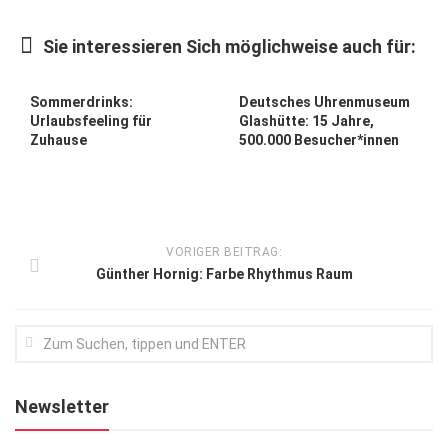
Kunst & Kultur
Sie interessieren Sich möglichweise auch für:
Lifestyle
Ausflug & Reise
Sommerdrinks:
Deutsches Uhrenmuseum
Urlaubsfeeling für
Glashütte: 15 Jahre,
Podcast
Zuhause
500.000 Besucher*innen
Top Branchen
SACHSEN IN PARIS
VORIGER BEITRAG:
Günther Hornig: Farbe Rhythmus Raum
Newsletter