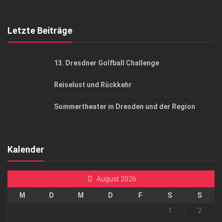
Mediadaten
Letzte Beiträge
13. Dresdner Golfball Challenge
Reiselust und Rückkehr
Sommertheater in Dresden und der Region
Kalender
August 2026
M
D
M
D
F
S
S
1
2