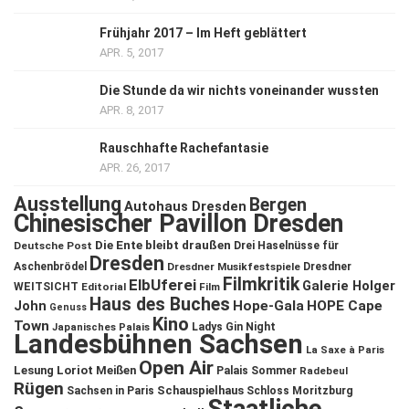
Frühjahr 2017 – Im Heft geblättert
APR. 5, 2017
Die Stunde da wir nichts voneinander wussten
APR. 8, 2017
Rauschhafte Rachefantasie
APR. 26, 2017
Ausstellung
Bergen
Autohaus Dresden
Chinesischer Pavillon Dresden
Die Ente bleibt draußen
Deutsche Post
Drei Haselnüsse für
Dresden
Aschenbrödel
Dresdner Musikfestspiele
Dresdner
Filmkritik
ElbUferei
Galerie Holger
WEITSICHT
Editorial
Film
Haus des Buches
John
Hope-Gala
HOPE Cape
Genuss
Kino
Town
Ladys Gin Night
Japanisches Palais
Landesbühnen Sachsen
La Saxe à Paris
Open Air
Lesung
Loriot
Meißen
Palais Sommer
Radebeul
Rügen
Schauspielhaus
Sachsen in Paris
Schloss Moritzburg
Staatliche