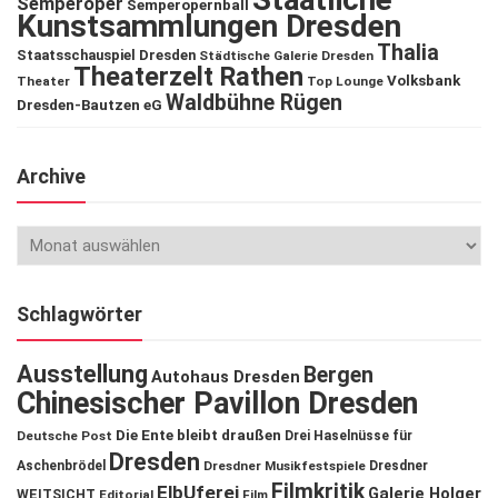
Semperoper
Semperopernball
Kunstsammlungen Dresden
Thalia
Staatsschauspiel Dresden
Städtische Galerie Dresden
Theaterzelt Rathen
Volksbank
Theater
Top Lounge
Waldbühne Rügen
Dresden-Bautzen eG
Archive
Schlagwörter
Ausstellung
Bergen
Autohaus Dresden
Chinesischer Pavillon Dresden
Die Ente bleibt draußen
Deutsche Post
Drei Haselnüsse für
Dresden
Aschenbrödel
Dresdner Musikfestspiele
Dresdner
Filmkritik
ElbUferei
Galerie Holger
WEITSICHT
Editorial
Film