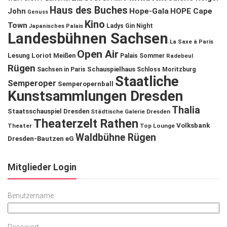
Haus des Buches
John
Hope-Gala
HOPE Cape
Genuss
Kino
Town
Ladys Gin Night
Japanisches Palais
Landesbühnen Sachsen
La Saxe à Paris
Open Air
Lesung
Loriot
Meißen
Palais Sommer
Radebeul
Rügen
Schauspielhaus
Sachsen in Paris
Schloss Moritzburg
Staatliche
Semperoper
Semperopernball
Kunstsammlungen Dresden
Thalia
Staatsschauspiel Dresden
Städtische Galerie Dresden
Theaterzelt Rathen
Volksbank
Theater
Top Lounge
Waldbühne Rügen
Dresden-Bautzen eG
Mitglieder Login
Benutzername