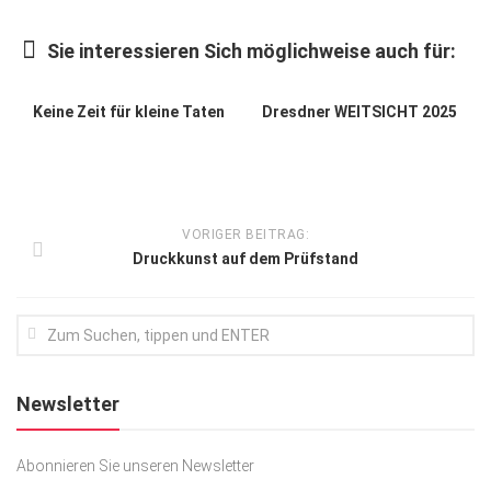
Kunst & Kultur
Sie interessieren Sich möglichweise auch für:
Lifestyle
Ausflug & Reise
Keine Zeit für kleine Taten
Dresdner WEITSICHT 2025
Podcast
Top Branchen
SACHSEN IN PARIS
VORIGER BEITRAG:
Druckkunst auf dem Prüfstand
Newsletter
Abonnieren Sie unseren Newsletter