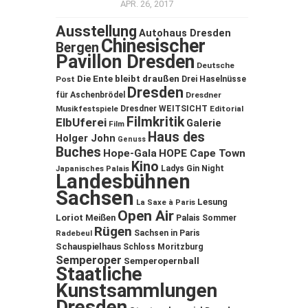
APR. 26, 2017
Ausstellung
Autohaus Dresden
Chinesischer
Bergen
Pavillon Dresden
Deutsche
Die Ente bleibt draußen
Post
Drei Haselnüsse
Dresden
für Aschenbrödel
Dresdner
Musikfestspiele
Dresdner WEITSICHT
Editorial
Filmkritik
ElbUferei
Galerie
Film
Haus des
Holger John
Genuss
Buches
Hope-Gala
HOPE Cape Town
Kino
Ladys Gin Night
Japanisches Palais
Landesbühnen
Sachsen
Lesung
La Saxe à Paris
Open Air
Loriot
Meißen
Palais Sommer
Rügen
Sachsen in Paris
Radebeul
Schauspielhaus
Schloss Moritzburg
Semperoper
Semperopernball
Staatliche
Kunstsammlungen
Dresden