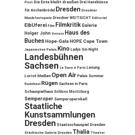
Die Ente bleibt draußen
Post
Drei Haselnüsse
Dresden
für Aschenbrödel
Dresdner
Musikfestspiele
Dresdner WEITSICHT
Editorial
Filmkritik
ElbUferei
Galerie
Film
Haus des
Holger John
Genuss
Buches
Hope-Gala
HOPE Cape Town
Kino
Ladys Gin Night
Japanisches Palais
Landesbühnen
Sachsen
Lesung
La Saxe à Paris
Open Air
Loriot
Meißen
Palais Sommer
Rügen
Sachsen in Paris
Radebeul
Schauspielhaus
Schloss Moritzburg
Semperoper
Semperopernball
Staatliche
Kunstsammlungen
Dresden
Staatsschauspiel Dresden
Thalia
Städtische Galerie Dresden
Theater