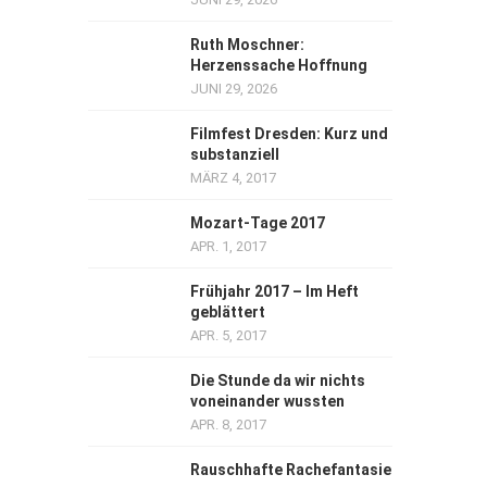
Ruth Moschner:
Herzenssache Hoffnung
JUNI 29, 2026
Filmfest Dresden: Kurz und
substanziell
MÄRZ 4, 2017
Mozart-Tage 2017
APR. 1, 2017
Frühjahr 2017 – Im Heft
geblättert
APR. 5, 2017
Die Stunde da wir nichts
voneinander wussten
APR. 8, 2017
Rauschhafte Rachefantasie