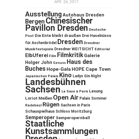
APR. 26, 2017
Ausstellung
Autohaus Dresden
Chinesischer
Bergen
Pavillon Dresden
Deutsche
Die Ente bleibt draußen
Post
Drei Haselnüsse
Dresden
für Aschenbrödel
Dresdner
Musikfestspiele
Dresdner WEITSICHT
Editorial
Filmkritik
ElbUferei
Galerie
Film
Haus des
Holger John
Genuss
Buches
Hope-Gala
HOPE Cape Town
Kino
Ladys Gin Night
Japanisches Palais
Landesbühnen
Sachsen
Lesung
La Saxe à Paris
Open Air
Loriot
Meißen
Palais Sommer
Rügen
Sachsen in Paris
Radebeul
Schauspielhaus
Schloss Moritzburg
Semperoper
Semperopernball
Staatliche
Kunstsammlungen
Dresden