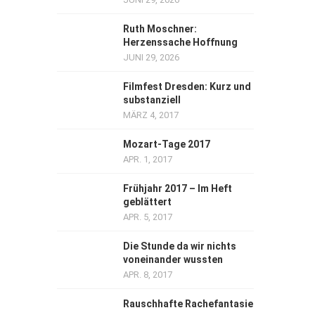
Ruth Moschner:
Herzenssache Hoffnung
JUNI 29, 2026
Filmfest Dresden: Kurz und
substanziell
MÄRZ 4, 2017
Mozart-Tage 2017
APR. 1, 2017
Frühjahr 2017 – Im Heft
geblättert
APR. 5, 2017
Die Stunde da wir nichts
voneinander wussten
APR. 8, 2017
Rauschhafte Rachefantasie