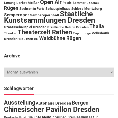
Open Air
Lesung
Loriot
Meißen
Palais Sommer
Radebeul
Rügen
Schauspielhaus
Sachsen in Paris
Schloss Moritzburg
Staatliche
Semperoper
Semperopernball
Kunstsammlungen Dresden
Thalia
Staatsschauspiel Dresden
Städtische Galerie Dresden
Theaterzelt Rathen
Volksbank
Theater
Top Lounge
Waldbühne Rügen
Dresden-Bautzen eG
Archive
Schlagwörter
Ausstellung
Bergen
Autohaus Dresden
Chinesischer Pavillon Dresden
Die Ente bleibt draußen
Deutsche Post
Drei Haselnüsse für