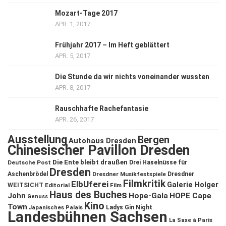
Mozart-Tage 2017
APR. 1, 2017
Frühjahr 2017 – Im Heft geblättert
APR. 5, 2017
Die Stunde da wir nichts voneinander wussten
APR. 8, 2017
Rauschhafte Rachefantasie
APR. 26, 2017
Ausstellung
Bergen
Autohaus Dresden
Chinesischer Pavillon Dresden
Die Ente bleibt draußen
Deutsche Post
Drei Haselnüsse für
Dresden
Aschenbrödel
Dresdner Musikfestspiele
Dresdner
Filmkritik
ElbUferei
Galerie Holger
WEITSICHT
Editorial
Film
Haus des Buches
John
Hope-Gala
HOPE Cape
Genuss
Kino
Town
Ladys Gin Night
Japanisches Palais
Landesbühnen Sachsen
La Saxe à Paris