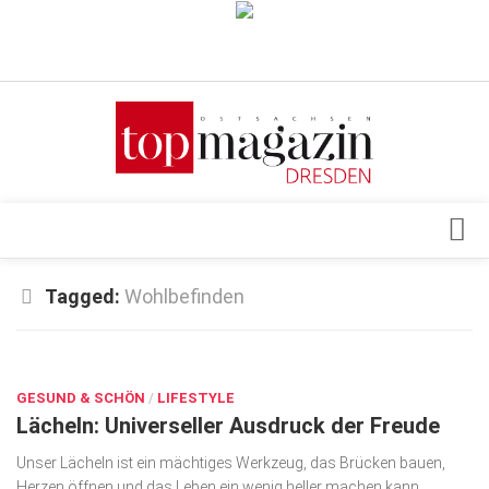
Verkaufsstellen
Abonnement
Kontakt, Impressum
Datenschutzerklärung
AGB
Architektur & Design
Tagged:
Wohlbefinden
Top Gesundheitsforum Dresden / Ostsachsen
Events
Mediadaten
DEZ. 12, 2024
Genuss
GESUND & SCHÖN
Geschäft
/
LIFESTYLE
Lächeln: Universeller Ausdruck der Freude
gesund & schön
Unser Lächeln ist ein mächtiges Werkzeug, das Brücken bauen,
Gesellschaft
Herzen öffnen und das Leben ein wenig heller machen kann.