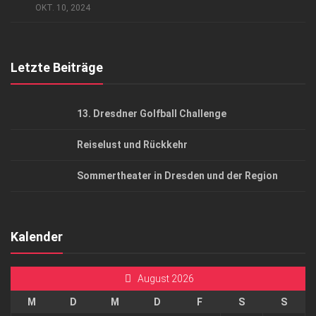
AGB
OKT. 10, 2024
Top Gesundheitsforum Dresden / Ostsachsen
Mediadaten
Letzte Beiträge
13. Dresdner Golfball Challenge
Reiselust und Rückkehr
Sommertheater in Dresden und der Region
Kalender
August 2026
M
D
M
D
F
S
S