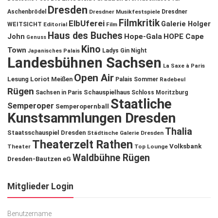
Dresden
Aschenbrödel
Dresdner Musikfestspiele
Dresdner
Filmkritik
ElbUferei
Galerie Holger
WEITSICHT
Editorial
Film
Haus des Buches
John
Hope-Gala
HOPE Cape
Genuss
Kino
Town
Ladys Gin Night
Japanisches Palais
Landesbühnen Sachsen
La Saxe à Paris
Open Air
Lesung
Loriot
Meißen
Palais Sommer
Radebeul
Rügen
Schauspielhaus
Sachsen in Paris
Schloss Moritzburg
Staatliche
Semperoper
Semperopernball
Kunstsammlungen Dresden
Thalia
Staatsschauspiel Dresden
Städtische Galerie Dresden
Theaterzelt Rathen
Volksbank
Theater
Top Lounge
Waldbühne Rügen
Dresden-Bautzen eG
Mitglieder Login
Benutzername