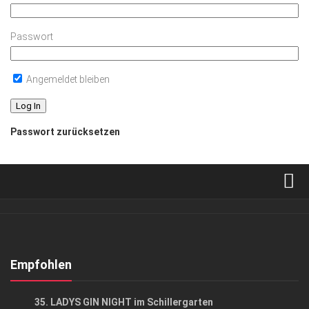
Passwort
Angemeldet bleiben
Passwort zurücksetzen
Verkaufsstellen
Abonnement
Kontakt, Impressum
Empfohlen
Datenschutzerklärung
EVENTS
/
GESELLSCHAFT
35. LADYS GIN NIGHT im Schillergarten