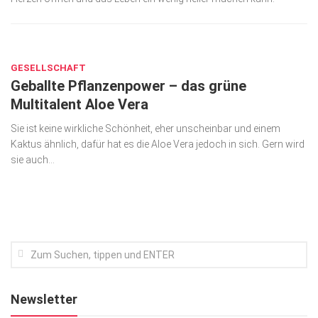
Kunst & Kultur
JUNI 27, 2019
Lifestyle
GESELLSCHAFT
Ausflug & Reise
Geballte Pflanzenpower – das grüne
Podcast
Multitalent Aloe Vera
Top Branchen
Sie ist keine wirkliche Schönheit, eher unscheinbar und einem
Kaktus ähnlich, dafür hat es die Aloe Vera jedoch in sich. Gern wird
SACHSEN IN PARIS
sie auch...
Newsletter