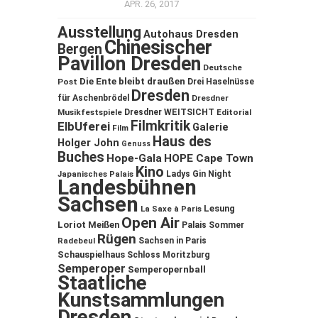
APR. 26, 2017
Ausstellung
Autohaus Dresden
Chinesischer
Bergen
Pavillon Dresden
Deutsche
Die Ente bleibt draußen
Post
Drei Haselnüsse
Dresden
für Aschenbrödel
Dresdner
Musikfestspiele
Dresdner WEITSICHT
Editorial
Filmkritik
ElbUferei
Galerie
Film
Haus des
Holger John
Genuss
Buches
Hope-Gala
HOPE Cape Town
Kino
Ladys Gin Night
Japanisches Palais
Landesbühnen
Sachsen
Lesung
La Saxe à Paris
Open Air
Loriot
Meißen
Palais Sommer
Rügen
Sachsen in Paris
Radebeul
Schauspielhaus
Schloss Moritzburg
Semperoper
Semperopernball
Staatliche
Kunstsammlungen
Dresden