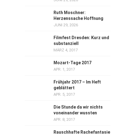
Ruth Moschner:
Herzenssache Hoffnung
JUNI 29, 2026
Filmfest Dresden: Kurz und
substanziell
MÄRZ 4, 2017
Mozart-Tage 2017
APR. 1, 2017
Frühjahr 2017 – Im Heft
geblättert
APR. 5, 2017
Die Stunde da wir nichts
voneinander wussten
APR. 8, 2017
Rauschhafte Rachefantasie