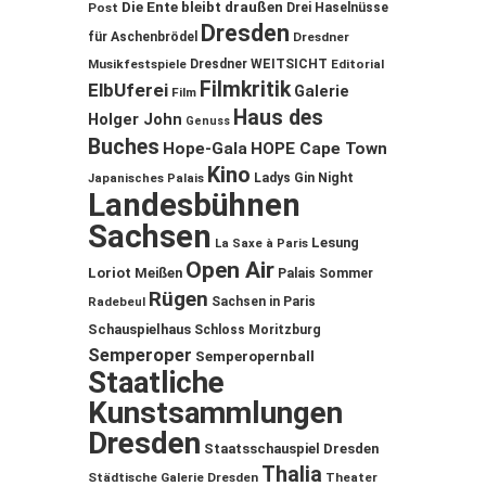
Die Ente bleibt draußen
Post
Drei Haselnüsse
Dresden
für Aschenbrödel
Dresdner
Musikfestspiele
Dresdner WEITSICHT
Editorial
Filmkritik
ElbUferei
Galerie
Film
Haus des
Holger John
Genuss
Buches
Hope-Gala
HOPE Cape Town
Kino
Ladys Gin Night
Japanisches Palais
Landesbühnen
Sachsen
Lesung
La Saxe à Paris
Open Air
Loriot
Meißen
Palais Sommer
Rügen
Sachsen in Paris
Radebeul
Schauspielhaus
Schloss Moritzburg
Semperoper
Semperopernball
Staatliche
Kunstsammlungen
Dresden
Staatsschauspiel Dresden
Thalia
Städtische Galerie Dresden
Theater