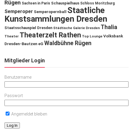
Rügen
Schauspielhaus
Sachsen in Paris
Schloss Moritzburg
Staatliche
Semperoper
Semperopernball
Kunstsammlungen Dresden
Thalia
Staatsschauspiel Dresden
Städtische Galerie Dresden
Theaterzelt Rathen
Volksbank
Theater
Top Lounge
Waldbühne Rügen
Dresden-Bautzen eG
Mitglieder Login
Benutzername
Passwort
Angemeldet bleiben