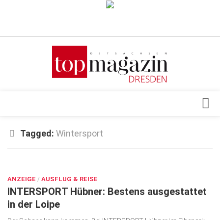
Verkaufsstellen
Abonnement
Kontakt, Impressum
Datenschutzerklärung
AGB
Architektur & Design
Tagged:
Wintersport
Top Gesundheitsforum Dresden / Ostsachsen
Events
Mediadaten
DEZ. 12, 2022
Genuss
ANZEIGE
Geschäft
/
AUSFLUG & REISE
INTERSPORT Hübner: Bestens ausgestattet
gesund & schön
in der Loipe
Gesellschaft