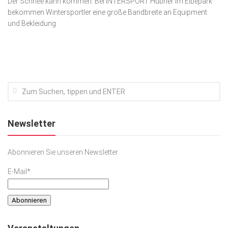
Der Schnee kann kommen. Bei INTERSPORT Hübner im Elbepark
bekommen Wintersportler eine große Bandbreite an Equipment
Kunst & Kultur
und Bekleidung.
Lifestyle
Ausflug & Reise
Podcast
Top Branchen
SACHSEN IN PARIS
Newsletter
Abonnieren Sie unseren Newsletter
E-Mail*