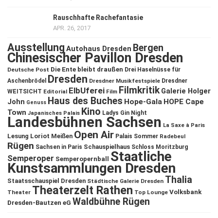
Rauschhafte Rachefantasie
APR. 26, 2017
Ausstellung
Bergen
Autohaus Dresden
Chinesischer Pavillon Dresden
Die Ente bleibt draußen
Deutsche Post
Drei Haselnüsse für
Dresden
Aschenbrödel
Dresdner Musikfestspiele
Dresdner
Filmkritik
ElbUferei
Galerie Holger
WEITSICHT
Editorial
Film
Haus des Buches
John
Hope-Gala
HOPE Cape
Genuss
Kino
Town
Ladys Gin Night
Japanisches Palais
Landesbühnen Sachsen
La Saxe à Paris
Open Air
Lesung
Loriot
Meißen
Palais Sommer
Radebeul
Rügen
Schauspielhaus
Sachsen in Paris
Schloss Moritzburg
Staatliche
Semperoper
Semperopernball
Kunstsammlungen Dresden
Thalia
Staatsschauspiel Dresden
Städtische Galerie Dresden
Theaterzelt Rathen
Volksbank
Theater
Top Lounge
Waldbühne Rügen
Dresden-Bautzen eG