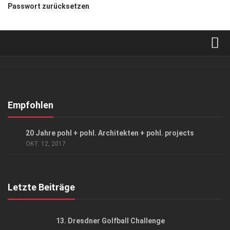
Passwort zurücksetzen
Verkaufsstellen
Abonnement
Kontakt, Impressum
Empfohlen
Datenschutzerklärung
ARCHITEKTUR & DESIGN
/
EVENTS
20 Jahre pohl + pohl. Architekten + pohl. projects
AGB
OKT. 12, 2017
Top Gesundheitsforum Dresden / Ostsachsen
Mediadaten
Letzte Beiträge
13. Dresdner Golfball Challenge