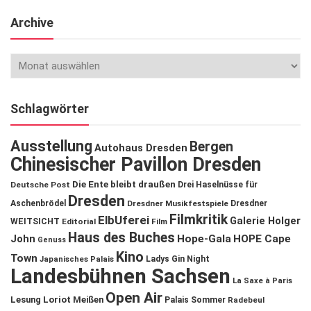
Archive
Schlagwörter
Ausstellung
Bergen
Autohaus Dresden
Chinesischer Pavillon Dresden
Die Ente bleibt draußen
Deutsche Post
Drei Haselnüsse für
Dresden
Aschenbrödel
Dresdner Musikfestspiele
Dresdner
Filmkritik
ElbUferei
Galerie Holger
WEITSICHT
Editorial
Film
Haus des Buches
John
Hope-Gala
HOPE Cape
Genuss
Kino
Town
Ladys Gin Night
Japanisches Palais
Landesbühnen Sachsen
La Saxe à Paris
Open Air
Lesung
Loriot
Meißen
Palais Sommer
Radebeul