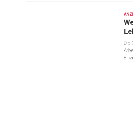
14,
2020
ANZ
We
Le
Die 
Arbe
Einz