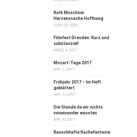
Ruth Moschner:
Herzenssache Hoffnung
JUNI 29, 2026
Filmfest Dresden: Kurz und
substanziell
MÄRZ 4, 2017
Mozart-Tage 2017
APR. 1, 2017
Frühjahr 2017 – Im Heft
geblättert
APR. 5, 2017
Die Stunde da wir nichts
voneinander wussten
APR. 8, 2017
Rauschhafte Rachefantasie