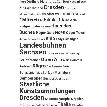
Die Ente bleibt draußen
Post
Drei Haselnüsse
Dresden
für Aschenbrödel
Dresdner
Musikfestspiele
Dresdner WEITSICHT
Editorial
Filmkritik
ElbUferei
Galerie
Film
Haus des
Holger John
Genuss
Buches
Hope-Gala
HOPE Cape Town
Kino
Ladys Gin Night
Japanisches Palais
Landesbühnen
Sachsen
Lesung
La Saxe à Paris
Open Air
Loriot
Meißen
Palais Sommer
Rügen
Sachsen in Paris
Radebeul
Schauspielhaus
Schloss Moritzburg
Semperoper
Semperopernball
Staatliche
Kunstsammlungen
Dresden
Staatsschauspiel Dresden
Thalia
Städtische Galerie Dresden
Theater