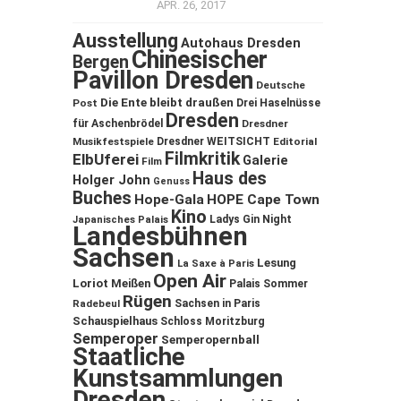
APR. 26, 2017
Ausstellung
Autohaus Dresden
Chinesischer
Bergen
Pavillon Dresden
Deutsche
Die Ente bleibt draußen
Post
Drei Haselnüsse
Dresden
für Aschenbrödel
Dresdner
Musikfestspiele
Dresdner WEITSICHT
Editorial
Filmkritik
ElbUferei
Galerie
Film
Haus des
Holger John
Genuss
Buches
Hope-Gala
HOPE Cape Town
Kino
Ladys Gin Night
Japanisches Palais
Landesbühnen
Sachsen
Lesung
La Saxe à Paris
Open Air
Loriot
Meißen
Palais Sommer
Rügen
Sachsen in Paris
Radebeul
Schauspielhaus
Schloss Moritzburg
Semperoper
Semperopernball
Staatliche
Kunstsammlungen
Dresden