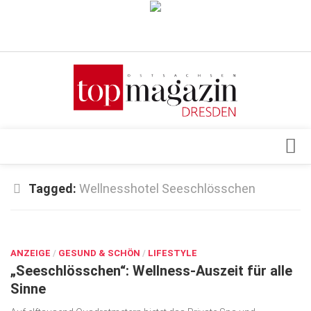
Verkaufsstellen
Abonnement
Kontakt, Impressum
Datenschutzerklärung
AGB
Architektur & Design
Tagged:
Wellnesshotel Seeschlösschen
Top Gesundheitsforum Dresden / Ostsachsen
Events
Mediadaten
OKT. 15, 2025
Genuss
ANZEIGE
Geschäft
/
GESUND & SCHÖN
/
LIFESTYLE
„Seeschlösschen“: Wellness-Auszeit für alle
gesund & schön
Sinne
Gesellschaft