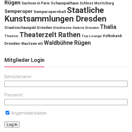
Rügen
Schauspielhaus
Sachsen in Paris
Schloss Moritzburg
Staatliche
Semperoper
Semperopernball
Kunstsammlungen Dresden
Thalia
Staatsschauspiel Dresden
Städtische Galerie Dresden
Theaterzelt Rathen
Volksbank
Theater
Top Lounge
Waldbühne Rügen
Dresden-Bautzen eG
Mitglieder Login
Benutzername
Passwort
Angemeldet bleiben