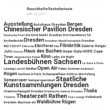
Rauschhafte Rachefantasie
APR. 26, 2017
Ausstellung
Bergen
Autohaus Dresden
Chinesischer Pavillon Dresden
Die Ente bleibt draußen
Deutsche Post
Drei Haselnüsse für
Dresden
Aschenbrödel
Dresdner Musikfestspiele
Dresdner
Filmkritik
ElbUferei
Galerie Holger
WEITSICHT
Editorial
Film
Haus des Buches
John
Hope-Gala
HOPE Cape
Genuss
Kino
Town
Ladys Gin Night
Japanisches Palais
Landesbühnen Sachsen
La Saxe à Paris
Open Air
Lesung
Loriot
Meißen
Palais Sommer
Radebeul
Rügen
Schauspielhaus
Sachsen in Paris
Schloss Moritzburg
Staatliche
Semperoper
Semperopernball
Kunstsammlungen Dresden
Thalia
Staatsschauspiel Dresden
Städtische Galerie Dresden
Theaterzelt Rathen
Volksbank
Theater
Top Lounge
Waldbühne Rügen
Dresden-Bautzen eG