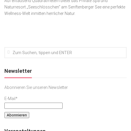
Auf elftausend Quadratmetern bietet das Private Spa und
Naturresort „Seeschlösschen“ am Senftenberger See eine perfekte
Kunst & Kultur
Wellness-Welt inmitten herrlicher Natur.
Lifestyle
Ausflug & Reise
Podcast
Top Branchen
SACHSEN IN PARIS
Newsletter
Abonnieren Sie unseren Newsletter
E-Mail*