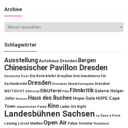
Archive
Schlagwörter
Ausstellung
Bergen
Autohaus Dresden
Chinesischer Pavillon Dresden
Die Ente bleibt draußen
Deutsche Post
Drei Haselnüsse für
Dresden
Aschenbrödel
Dresdner Musikfestspiele
Dresdner
Filmkritik
ElbUferei
Galerie Holger
WEITSICHT
Editorial
Film
Haus des Buches
John
Hope-Gala
HOPE Cape
Genuss
Kino
Town
Ladys Gin Night
Japanisches Palais
Landesbühnen Sachsen
La Saxe à Paris
Open Air
Lesung
Loriot
Meißen
Palais Sommer
Radebeul