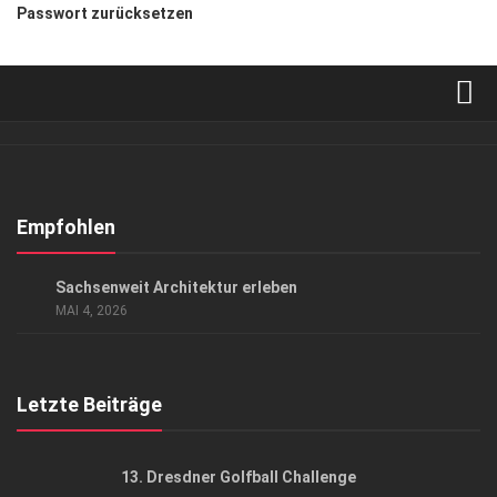
Passwort zurücksetzen
Verkaufsstellen
Abonnement
Kontakt, Impressum
Empfohlen
Datenschutzerklärung
ARCHITEKTUR & DESIGN
/
EVENTS
Sachsenweit Architektur erleben
AGB
MAI 4, 2026
Top Gesundheitsforum Dresden / Ostsachsen
Mediadaten
Letzte Beiträge
13. Dresdner Golfball Challenge