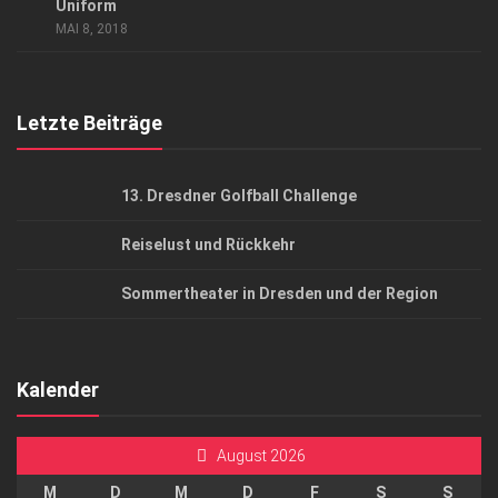
AGB
Uniform
MAI 8, 2018
Top Gesundheitsforum Dresden / Ostsachsen
Mediadaten
Letzte Beiträge
13. Dresdner Golfball Challenge
Reiselust und Rückkehr
Sommertheater in Dresden und der Region
Kalender
August 2026
M
D
M
D
F
S
S