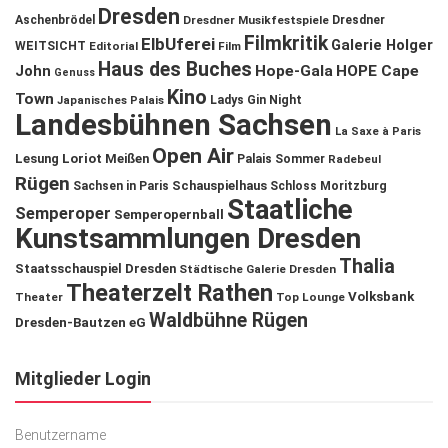
Dresden
Aschenbrödel
Dresdner Musikfestspiele
Dresdner
Filmkritik
ElbUferei
Galerie Holger
WEITSICHT
Editorial
Film
Haus des Buches
John
Hope-Gala
HOPE Cape
Genuss
Kino
Town
Ladys Gin Night
Japanisches Palais
Landesbühnen Sachsen
La Saxe à Paris
Open Air
Lesung
Loriot
Meißen
Palais Sommer
Radebeul
Rügen
Schauspielhaus
Sachsen in Paris
Schloss Moritzburg
Staatliche
Semperoper
Semperopernball
Kunstsammlungen Dresden
Thalia
Staatsschauspiel Dresden
Städtische Galerie Dresden
Theaterzelt Rathen
Volksbank
Theater
Top Lounge
Waldbühne Rügen
Dresden-Bautzen eG
Mitglieder Login
Benutzername