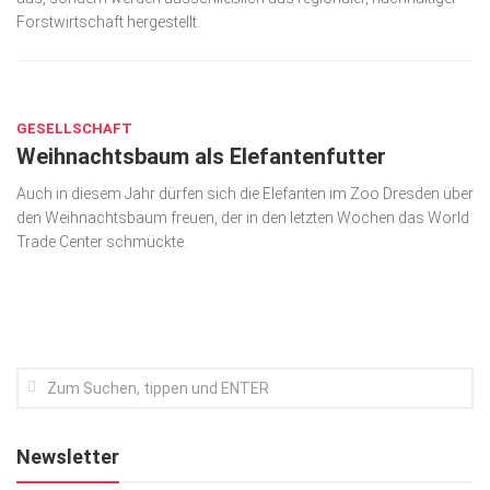
Forstwirtschaft hergestellt.
Kunst & Kultur
Lifestyle
JAN. 18, 2022
Ausflug & Reise
GESELLSCHAFT
Weihnachtsbaum als Elefantenfutter
Podcast
Top Branchen
Auch in diesem Jahr dürfen sich die Elefanten im Zoo Dresden über
den Weihnachtsbaum freuen, der in den letzten Wochen das World
SACHSEN IN PARIS
Trade Center schmückte.
Newsletter