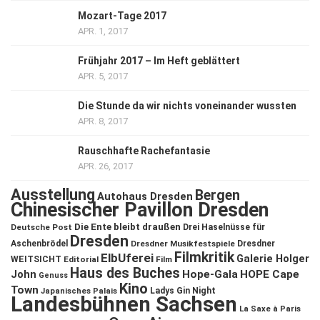
Mozart-Tage 2017
APR. 1, 2017
Frühjahr 2017 – Im Heft geblättert
APR. 5, 2017
Die Stunde da wir nichts voneinander wussten
APR. 8, 2017
Rauschhafte Rachefantasie
APR. 26, 2017
Ausstellung
Bergen
Autohaus Dresden
Chinesischer Pavillon Dresden
Die Ente bleibt draußen
Deutsche Post
Drei Haselnüsse für
Dresden
Aschenbrödel
Dresdner Musikfestspiele
Dresdner
Filmkritik
ElbUferei
Galerie Holger
WEITSICHT
Editorial
Film
Haus des Buches
John
Hope-Gala
HOPE Cape
Genuss
Kino
Town
Ladys Gin Night
Japanisches Palais
Landesbühnen Sachsen
La Saxe à Paris