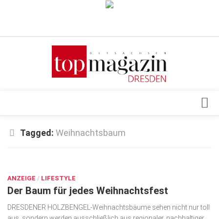
Verkaufsstellen
Abonnement
Kontakt, Impressum
Datenschutzerklärung
AGB
Architektur & Design
Tagged:
Weihnachtsbaum
Top Gesundheitsforum Dresden / Ostsachsen
Events
Mediadaten
DEZ. 8, 2022
Genuss
ANZEIGE
Geschäft
/
LIFESTYLE
Der Baum für jedes Weihnachtsfest
gesund & schön
DRESDENER HOLZBENGEL-Weihnachtsbäume sehen nicht nur toll
Gesellschaft
aus, sondern werden ausschließlich aus regionaler, nachhaltiger