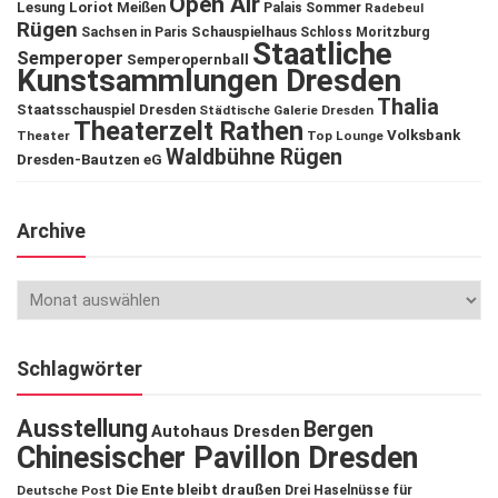
Open Air
Lesung
Loriot
Meißen
Palais Sommer
Radebeul
Rügen
Schauspielhaus
Sachsen in Paris
Schloss Moritzburg
Staatliche
Semperoper
Semperopernball
Kunstsammlungen Dresden
Thalia
Staatsschauspiel Dresden
Städtische Galerie Dresden
Theaterzelt Rathen
Volksbank
Theater
Top Lounge
Waldbühne Rügen
Dresden-Bautzen eG
Archive
Schlagwörter
Ausstellung
Bergen
Autohaus Dresden
Chinesischer Pavillon Dresden
Die Ente bleibt draußen
Deutsche Post
Drei Haselnüsse für