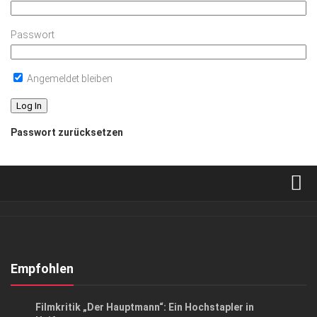
Passwort
Angemeldet bleiben
Passwort zurücksetzen
Verkaufsstellen
Abonnement
Kontakt, Impressum
Empfohlen
Datenschutzerklärung
KUNST & KULTUR
Filmkritik „Der Hauptmann“: Ein Hochstapler in