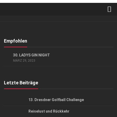
Verkaufsstellen
Abonnement
Kontakt, Impressum
Empfohlen
Datenschutzerklärung
EVENTS
30. LADYS GIN NIGHT
AGB
MÄRZ 29, 2023
Top Gesundheitsforum Dresden / Ostsachsen
Mediadaten
Letzte Beiträge
13. Dresdner Golfball Challenge
Reiselust und Rückkehr