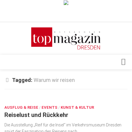
Verkaufsstellen
Abonnement
Kontakt, Impressum
Datenschutzerklärung
AGB
Architektur & Design
Tagged:
Warum wir reisen
Top Gesundheitsforum Dresden / Ostsachsen
Events
Mediadaten
JUNI 30, 2026
Genuss
AUSFLUG & REISE
Geschäft
/
EVENTS
/
KUNST & KULTUR
Reiselust und Rückkehr
gesund & schön
Die Ausstellung „Reif für die Insel“ im Verkehrsmuseum Dresden
Gesellschaft
spürt der Faszination des Reisens nach.