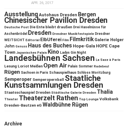
APR. 26, 2017
Ausstellung
Bergen
Autohaus Dresden
Chinesischer Pavillon Dresden
Die Ente bleibt draußen
Deutsche Post
Drei Haselnüsse für
Dresden
Aschenbrödel
Dresdner Musikfestspiele
Dresdner
Filmkritik
ElbUferei
Galerie Holger
WEITSICHT
Editorial
Film
Haus des Buches
John
Hope-Gala
HOPE Cape
Genuss
Kino
Town
Ladys Gin Night
Japanisches Palais
Landesbühnen Sachsen
La Saxe à Paris
Open Air
Lesung
Loriot
Meißen
Palais Sommer
Radebeul
Rügen
Schauspielhaus
Sachsen in Paris
Schloss Moritzburg
Staatliche
Semperoper
Semperopernball
Kunstsammlungen Dresden
Thalia
Staatsschauspiel Dresden
Städtische Galerie Dresden
Theaterzelt Rathen
Volksbank
Theater
Top Lounge
Waldbühne Rügen
Dresden-Bautzen eG
Archive