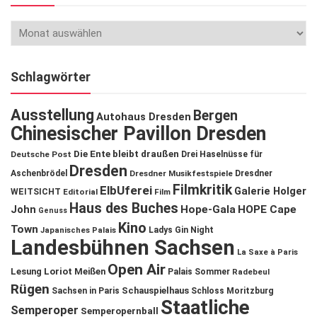
Schlagwörter
Ausstellung
Bergen
Autohaus Dresden
Chinesischer Pavillon Dresden
Die Ente bleibt draußen
Deutsche Post
Drei Haselnüsse für
Dresden
Aschenbrödel
Dresdner Musikfestspiele
Dresdner
Filmkritik
ElbUferei
Galerie Holger
WEITSICHT
Editorial
Film
Haus des Buches
John
Hope-Gala
HOPE Cape
Genuss
Kino
Town
Ladys Gin Night
Japanisches Palais
Landesbühnen Sachsen
La Saxe à Paris
Open Air
Lesung
Loriot
Meißen
Palais Sommer
Radebeul
Rügen
Schauspielhaus
Sachsen in Paris
Schloss Moritzburg
Staatliche
Semperoper
Semperopernball