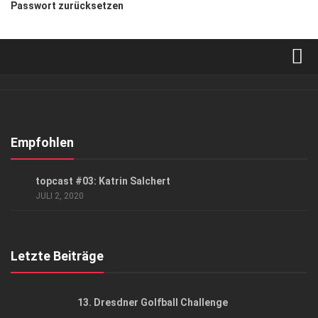
Passwort zurücksetzen
Verkaufsstellen
Abonnement
Kontakt, Impressum
Empfohlen
Datenschutzerklärung
KUNST & KULTUR
/
PODCAST
topcast #03: Katrin Salchert
AGB
JULI 2, 2020
Top Gesundheitsforum Dresden / Ostsachsen
Mediadaten
Letzte Beiträge
13. Dresdner Golfball Challenge