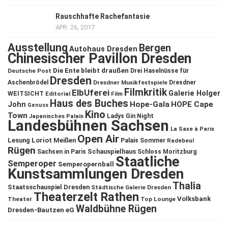
Rauschhafte Rachefantasie
APR. 26, 2017
Ausstellung
Bergen
Autohaus Dresden
Chinesischer Pavillon Dresden
Die Ente bleibt draußen
Deutsche Post
Drei Haselnüsse für
Dresden
Aschenbrödel
Dresdner Musikfestspiele
Dresdner
Filmkritik
ElbUferei
Galerie Holger
WEITSICHT
Editorial
Film
Haus des Buches
John
Hope-Gala
HOPE Cape
Genuss
Kino
Town
Ladys Gin Night
Japanisches Palais
Landesbühnen Sachsen
La Saxe à Paris
Open Air
Lesung
Loriot
Meißen
Palais Sommer
Radebeul
Rügen
Schauspielhaus
Sachsen in Paris
Schloss Moritzburg
Staatliche
Semperoper
Semperopernball
Kunstsammlungen Dresden
Thalia
Staatsschauspiel Dresden
Städtische Galerie Dresden
Theaterzelt Rathen
Volksbank
Theater
Top Lounge
Waldbühne Rügen
Dresden-Bautzen eG