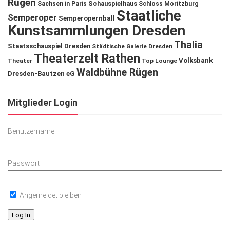
Rügen
Schauspielhaus
Sachsen in Paris
Schloss Moritzburg
Staatliche
Semperoper
Semperopernball
Kunstsammlungen Dresden
Thalia
Staatsschauspiel Dresden
Städtische Galerie Dresden
Theaterzelt Rathen
Volksbank
Theater
Top Lounge
Waldbühne Rügen
Dresden-Bautzen eG
Mitglieder Login
Benutzername
Passwort
Angemeldet bleiben