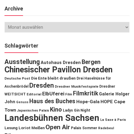
Archive
Schlagwörter
Ausstellung
Bergen
Autohaus Dresden
Chinesischer Pavillon Dresden
Die Ente bleibt draußen
Deutsche Post
Drei Haselnüsse für
Dresden
Aschenbrödel
Dresdner Musikfestspiele
Dresdner
Filmkritik
ElbUferei
Galerie Holger
WEITSICHT
Editorial
Film
Haus des Buches
John
Hope-Gala
HOPE Cape
Genuss
Kino
Town
Ladys Gin Night
Japanisches Palais
Landesbühnen Sachsen
La Saxe à Paris
Open Air
Lesung
Loriot
Meißen
Palais Sommer
Radebeul