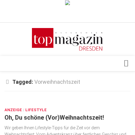
Verkaufsstellen
Abonnement
Kontakt, Impressum
Datenschutzerklärung
AGB
Architektur & Design
Tagged:
Vorweihnachtszeit
Top Gesundheitsforum Dresden / Ostsachsen
Events
Mediadaten
OKT. 21, 2024
Genuss
ANZEIGE
Geschäft
/
LIFESTYLE
Oh, Du schöne (Vor)Weihnachtszeit!
gesund & schön
Wir geben Ihnen Lifestyle-Tipps für die Zeit vor dem
Gesellschaft
Weihnachtsfest: Vom Adventskranz über festliches Geschirr und