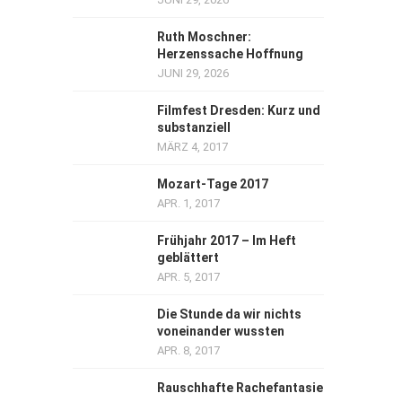
Ruth Moschner:
Herzenssache Hoffnung
JUNI 29, 2026
Filmfest Dresden: Kurz und
substanziell
MÄRZ 4, 2017
Mozart-Tage 2017
APR. 1, 2017
Frühjahr 2017 – Im Heft
geblättert
APR. 5, 2017
Die Stunde da wir nichts
voneinander wussten
APR. 8, 2017
Rauschhafte Rachefantasie