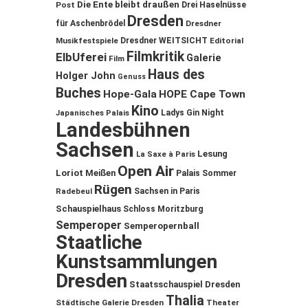
Die Ente bleibt draußen
Post
Drei Haselnüsse
Dresden
für Aschenbrödel
Dresdner
Musikfestspiele
Dresdner WEITSICHT
Editorial
Filmkritik
ElbUferei
Galerie
Film
Haus des
Holger John
Genuss
Buches
Hope-Gala
HOPE Cape Town
Kino
Ladys Gin Night
Japanisches Palais
Landesbühnen
Sachsen
Lesung
La Saxe à Paris
Open Air
Loriot
Meißen
Palais Sommer
Rügen
Sachsen in Paris
Radebeul
Schauspielhaus
Schloss Moritzburg
Semperoper
Semperopernball
Staatliche
Kunstsammlungen
Dresden
Staatsschauspiel Dresden
Thalia
Städtische Galerie Dresden
Theater