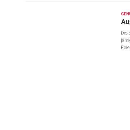
12,
2019
GEN
Au
Die 
jähr
Feie