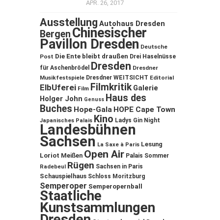
APR. 26, 2017
Ausstellung
Autohaus Dresden
Chinesischer
Bergen
Pavillon Dresden
Deutsche
Die Ente bleibt draußen
Post
Drei Haselnüsse
Dresden
für Aschenbrödel
Dresdner
Musikfestspiele
Dresdner WEITSICHT
Editorial
Filmkritik
ElbUferei
Galerie
Film
Haus des
Holger John
Genuss
Buches
Hope-Gala
HOPE Cape Town
Kino
Ladys Gin Night
Japanisches Palais
Landesbühnen
Sachsen
Lesung
La Saxe à Paris
Open Air
Loriot
Meißen
Palais Sommer
Rügen
Sachsen in Paris
Radebeul
Schauspielhaus
Schloss Moritzburg
Semperoper
Semperopernball
Staatliche
Kunstsammlungen
Dresden