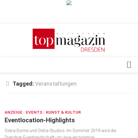
Verkaufsstellen
Abonnement
Kontakt, Impressum
Datenschutzerklärung
AGB
Architektur & Design
Tagged:
Veranstaltungen
Top Gesundheitsforum Dresden / Ostsachsen
Events
Mediadaten
APR. 17, 2019
Genuss
ANZEIGE
Geschäft
/
EVENTS
/
KUNST & KULTUR
Eventlocation-Highlights
gesund & schön
Ostra-Dome und Ostra-Studios: Im Sommer 2019 wird die
Gesellschaft
Dresdner Eventlandschaft um zwei einzigartige