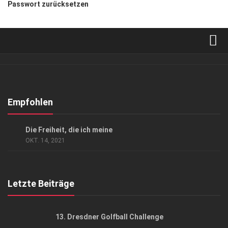
Passwort zurücksetzen
Verkaufsstellen
Abonnement
Kontakt, Impressum
Empfohlen
Datenschutzerklärung
GESELLSCHAFT
Die Freiheit, die ich meine
AGB
OKT. 14, 2021
Top Gesundheitsforum Dresden / Ostsachsen
Mediadaten
Letzte Beiträge
13. Dresdner Golfball Challenge