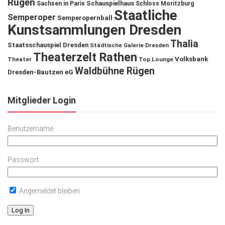
Rügen
Schauspielhaus
Sachsen in Paris
Schloss Moritzburg
Staatliche
Semperoper
Semperopernball
Kunstsammlungen Dresden
Thalia
Staatsschauspiel Dresden
Städtische Galerie Dresden
Theaterzelt Rathen
Volksbank
Theater
Top Lounge
Waldbühne Rügen
Dresden-Bautzen eG
Mitglieder Login
Benutzername
Passwort
Angemeldet bleiben