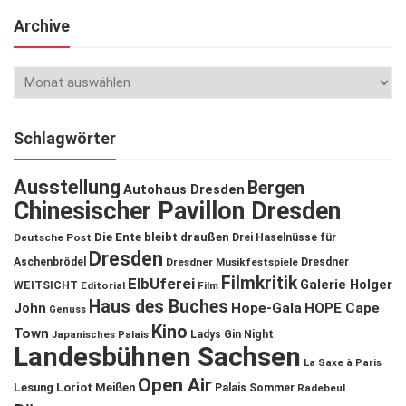
Archive
Schlagwörter
Ausstellung
Bergen
Autohaus Dresden
Chinesischer Pavillon Dresden
Die Ente bleibt draußen
Deutsche Post
Drei Haselnüsse für
Dresden
Aschenbrödel
Dresdner Musikfestspiele
Dresdner
Filmkritik
ElbUferei
Galerie Holger
WEITSICHT
Editorial
Film
Haus des Buches
John
Hope-Gala
HOPE Cape
Genuss
Kino
Town
Ladys Gin Night
Japanisches Palais
Landesbühnen Sachsen
La Saxe à Paris
Open Air
Lesung
Loriot
Meißen
Palais Sommer
Radebeul