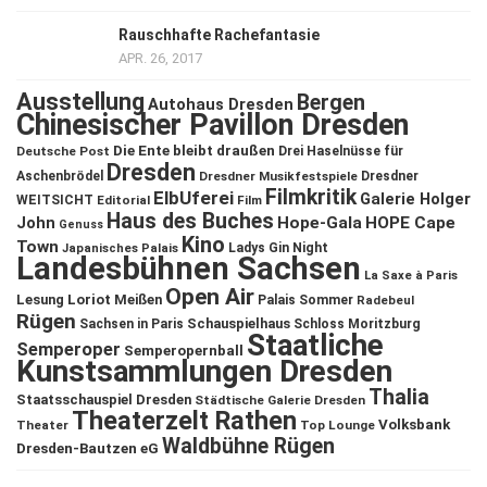
Rauschhafte Rachefantasie
APR. 26, 2017
Ausstellung
Bergen
Autohaus Dresden
Chinesischer Pavillon Dresden
Die Ente bleibt draußen
Deutsche Post
Drei Haselnüsse für
Dresden
Aschenbrödel
Dresdner Musikfestspiele
Dresdner
Filmkritik
ElbUferei
Galerie Holger
WEITSICHT
Editorial
Film
Haus des Buches
John
Hope-Gala
HOPE Cape
Genuss
Kino
Town
Ladys Gin Night
Japanisches Palais
Landesbühnen Sachsen
La Saxe à Paris
Open Air
Lesung
Loriot
Meißen
Palais Sommer
Radebeul
Rügen
Schauspielhaus
Sachsen in Paris
Schloss Moritzburg
Staatliche
Semperoper
Semperopernball
Kunstsammlungen Dresden
Thalia
Staatsschauspiel Dresden
Städtische Galerie Dresden
Theaterzelt Rathen
Volksbank
Theater
Top Lounge
Waldbühne Rügen
Dresden-Bautzen eG