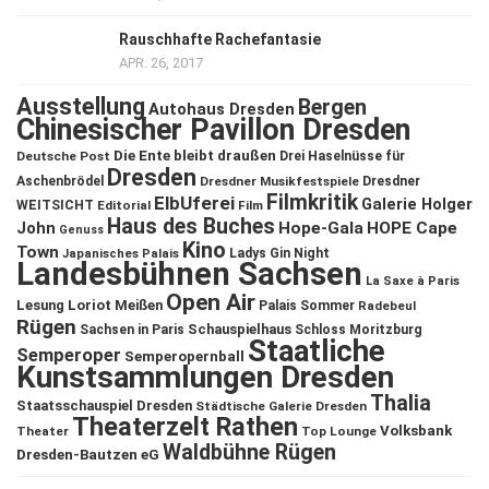
Rauschhafte Rachefantasie
APR. 26, 2017
Ausstellung
Bergen
Autohaus Dresden
Chinesischer Pavillon Dresden
Die Ente bleibt draußen
Deutsche Post
Drei Haselnüsse für
Dresden
Aschenbrödel
Dresdner Musikfestspiele
Dresdner
Filmkritik
ElbUferei
Galerie Holger
WEITSICHT
Editorial
Film
Haus des Buches
John
Hope-Gala
HOPE Cape
Genuss
Kino
Town
Ladys Gin Night
Japanisches Palais
Landesbühnen Sachsen
La Saxe à Paris
Open Air
Lesung
Loriot
Meißen
Palais Sommer
Radebeul
Rügen
Schauspielhaus
Sachsen in Paris
Schloss Moritzburg
Staatliche
Semperoper
Semperopernball
Kunstsammlungen Dresden
Thalia
Staatsschauspiel Dresden
Städtische Galerie Dresden
Theaterzelt Rathen
Volksbank
Theater
Top Lounge
Waldbühne Rügen
Dresden-Bautzen eG