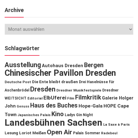
Archive
Schlagwörter
Ausstellung
Bergen
Autohaus Dresden
Chinesischer Pavillon Dresden
Die Ente bleibt draußen
Deutsche Post
Drei Haselnüsse für
Dresden
Aschenbrödel
Dresdner Musikfestspiele
Dresdner
Filmkritik
ElbUferei
Galerie Holger
WEITSICHT
Editorial
Film
Haus des Buches
John
Hope-Gala
HOPE Cape
Genuss
Kino
Town
Ladys Gin Night
Japanisches Palais
Landesbühnen Sachsen
La Saxe à Paris
Open Air
Lesung
Loriot
Meißen
Palais Sommer
Radebeul