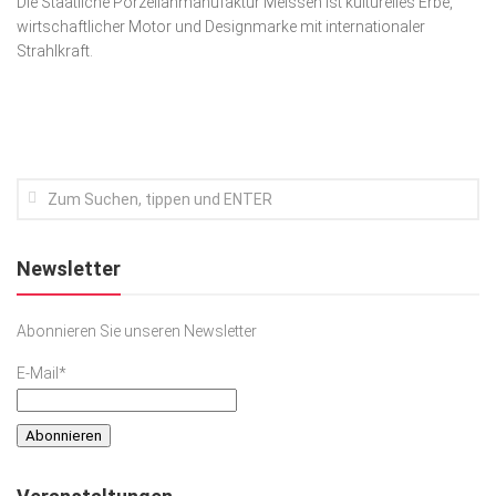
Die Staatliche Porzellanmanufaktur Meissen ist kulturelles Erbe,
wirtschaftlicher Motor und Design­marke mit internationaler
Kunst & Kultur
Strahlkraft.
Lifestyle
Ausflug & Reise
Podcast
Top Branchen
SACHSEN IN PARIS
Newsletter
Abonnieren Sie unseren Newsletter
E-Mail*