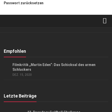
Passwort zurücksetzen
Verkaufsstellen
Abonnement
Kontakt, Impressum
Empfohlen
Datenschutzerklärung
KUNST & KULTUR
Filmkritik „Martin Eden“: Das Schicksal des armen
AGB
Schluckers
DEZ. 15, 2020
Top Gesundheitsforum Dresden / Ostsachsen
Mediadaten
Letzte Beiträge