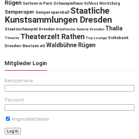
Rügen
Schauspielhaus
Sachsen in Paris
Schloss Moritzburg
Staatliche
Semperoper
Semperopernball
Kunstsammlungen Dresden
Thalia
Staatsschauspiel Dresden
Städtische Galerie Dresden
Theaterzelt Rathen
Volksbank
Theater
Top Lounge
Waldbühne Rügen
Dresden-Bautzen eG
Mitglieder Login
Benutzername
Passwort
Angemeldet bleiben