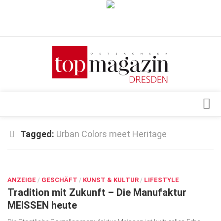
Verkaufsstellen
Abonnement
Kontakt, Impressum
Datenschutzerklärung
AGB
Architektur & Design
Tagged:
Urban Colors meet Heritage
Top Gesundheitsforum Dresden / Ostsachsen
Events
Mediadaten
MÄRZ 28, 2025
Genuss
ANZEIGE
Geschäft
/
GESCHÄFT
/
KUNST & KULTUR
/
LIFESTYLE
Tradition mit Zukunft – Die Manufaktur
gesund & schön
MEISSEN heute
Gesellschaft