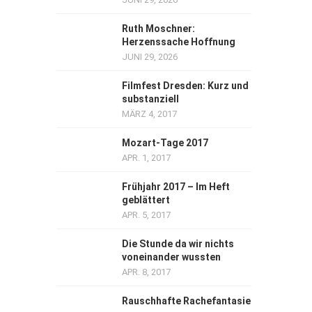
Ruth Moschner:
Herzenssache Hoffnung
JUNI 29, 2026
Filmfest Dresden: Kurz und
substanziell
MÄRZ 4, 2017
Mozart-Tage 2017
APR. 1, 2017
Frühjahr 2017 – Im Heft
geblättert
APR. 5, 2017
Die Stunde da wir nichts
voneinander wussten
APR. 8, 2017
Rauschhafte Rachefantasie