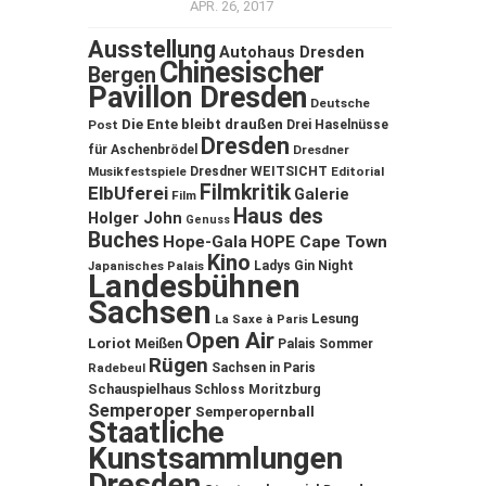
APR. 26, 2017
Ausstellung
Autohaus Dresden
Chinesischer
Bergen
Pavillon Dresden
Deutsche
Die Ente bleibt draußen
Post
Drei Haselnüsse
Dresden
für Aschenbrödel
Dresdner
Musikfestspiele
Dresdner WEITSICHT
Editorial
Filmkritik
ElbUferei
Galerie
Film
Haus des
Holger John
Genuss
Buches
Hope-Gala
HOPE Cape Town
Kino
Ladys Gin Night
Japanisches Palais
Landesbühnen
Sachsen
Lesung
La Saxe à Paris
Open Air
Loriot
Meißen
Palais Sommer
Rügen
Sachsen in Paris
Radebeul
Schauspielhaus
Schloss Moritzburg
Semperoper
Semperopernball
Staatliche
Kunstsammlungen
Dresden