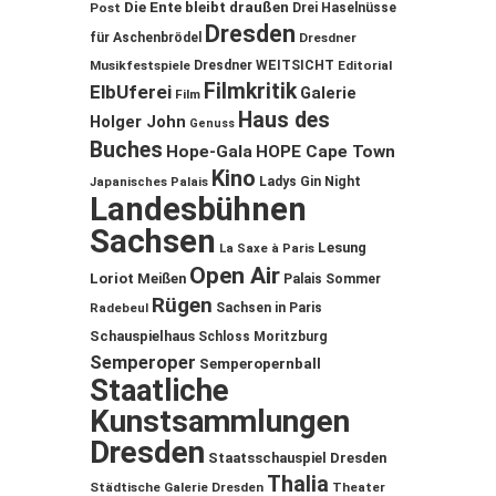
Die Ente bleibt draußen
Post
Drei Haselnüsse
Dresden
für Aschenbrödel
Dresdner
Musikfestspiele
Dresdner WEITSICHT
Editorial
Filmkritik
ElbUferei
Galerie
Film
Haus des
Holger John
Genuss
Buches
Hope-Gala
HOPE Cape Town
Kino
Ladys Gin Night
Japanisches Palais
Landesbühnen
Sachsen
Lesung
La Saxe à Paris
Open Air
Loriot
Meißen
Palais Sommer
Rügen
Sachsen in Paris
Radebeul
Schauspielhaus
Schloss Moritzburg
Semperoper
Semperopernball
Staatliche
Kunstsammlungen
Dresden
Staatsschauspiel Dresden
Thalia
Städtische Galerie Dresden
Theater